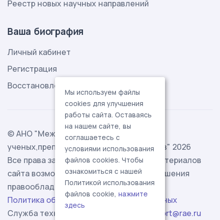
Реестр новых научных направлений
Ваша биография
Личный кабинет
Регистрация
Восстановление пароля
Мы используем файлы
cookies для улучшения
работы сайта. Оставаясь
на нашем сайте, вы
© АНО "Международная ассоциация
соглашаетесь с
ученых,преподавателей и специалистов" 2026
условиями использования
Все права защищены. Использование материалов
файлов cookies. Чтобы
ознакомиться с нашей
сайта возможно исключительно с разрешения
Политикой использования
правообладателя.
файлов cookie,
нажмите
Политика обработки персональных данных
здесь
Служба технической поддержки -
support@rae.ru