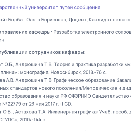
арственный университет путей сообщения
ой:
Болбат Ольга Борисовна, Доцент, Кандидат педагог
аправление кафедры:
Разработка электронного сопро
ин
публикации сотрудников кафедры:
бат О.Б., Андрюшина Т.В. Теория и практика разработки
плинам: монография. Новосибирск, 2018.-76 с.
хова А.В. Андрюшина Т.В. Графическое образование бака
ьных стандартов нового поколения/Методические и ди
ство образования и науки РФ ОФЭРНИО Свидетельство 
№22779 от 23 мая 2017 г.-1 CD.
т О.Б. , Астахова Т.А. Инженерная графика: Учеб. пособ. 
ГУПСа, 2010/-144 c.