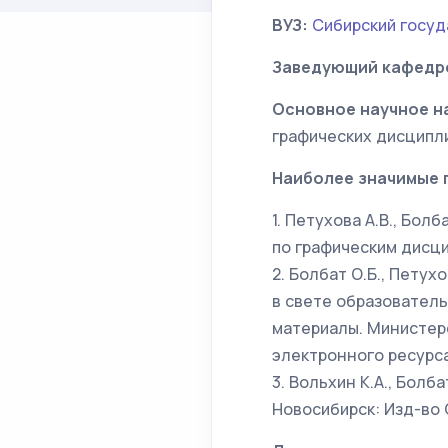
ВУЗ:
Сибирский госуд
Заведующий кафедр
Основное научное н
графических дисципл
Наиболее значимые 
1. Петухова А.В., Бол
по графическим дисци
2. Болбат О.Б., Пету
в свете образовател
материалы. Министер
электронного ресурса 
3. Вольхин К.А., Болба
Новосибирск: Изд-во С