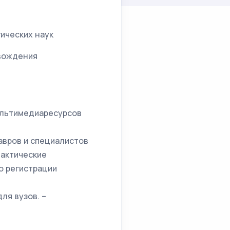
ических наук
вождения
 мультимедиаресурсов
лавров и специалистов
дактические
о регистрации
для вузов. –