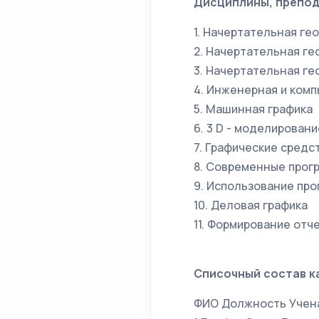
Дисциплины, препод
1. Начертательная ге
2. Начертательная ге
3. Начертательная ге
4. Инженерная и ком
5. Машинная графика
6. 3 D - моделировани
7. Графические средс
8. Современные прог
9. Использование пр
10. Деловая графика
11. Формирование отч
Списочный состав к
ФИО Должность Учена