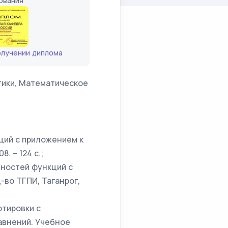
ования
олучении диплома
ики, Математическое
ций с приложением к
. – 124 с.;
нностей функций с
-во ТГПИ, Таганрог,
ртировки с
авнений. Учебное