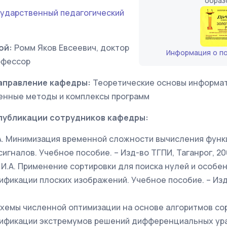
образ
сударственный педагогический
ой:
Ромм Яков Евсеевич, доктор
Информация о п
офессор
аправление кафедры:
Теоретические основы информат
енные методы и комплексы программ
публикации сотрудников кафедры:
.А. Минимизация временной сложности вычисления функ
гналов. Учебное пособие. – Изд-во ТГПИ, Таганрог, 2008
 И.А. Применение сортировки для поиска нулей и особе
фикации плоских изображений. Учебное пособие. – Изд
. Схемы численной оптимизации на основе алгоритмов со
ификации экстремумов решений дифференциальных ур