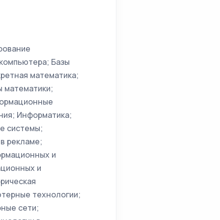
рование
компьютера; Базы
кретная математика;
ы математики;
формационные
ния; Информатика;
е системы;
в рекламе;
ормационных и
ационных и
орическая
ютерные технологии;
ные сети;