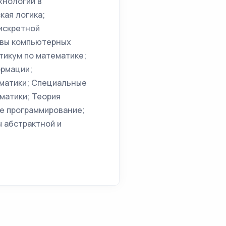
хнологии в
кая логика;
искретной
овы компьютерных
тикум по математике;
ормации;
матики; Специальные
матики; Теория
ое программирование;
 абстрактной и