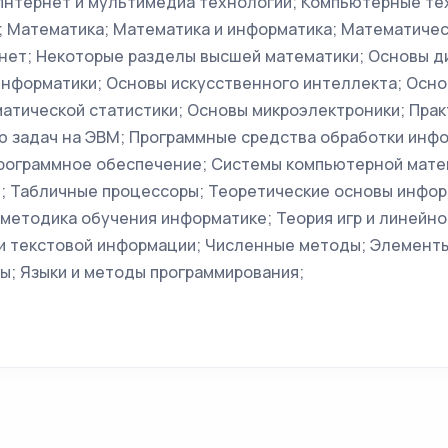
Интернет и мультимедиа технологии; Компьютерные те
; Математика; Математика и информатика; Математичес
нет; Некоторые разделы высшей математики; Основы д
информатики; Основы искусственного интеллекта; Осн
атической статистики; Основы микроэлектроники; Прак
ю задач на ЭВМ; Программные средства обработки инф
рограммное обеспечение; Системы компьютерной мате
; Табличные процессоры; Теоретические основы инфор
 методика обучения информатике; Теория игр и линейн
и текстовой информации; Численные методы; Элементы
ы; Языки и методы программирования;