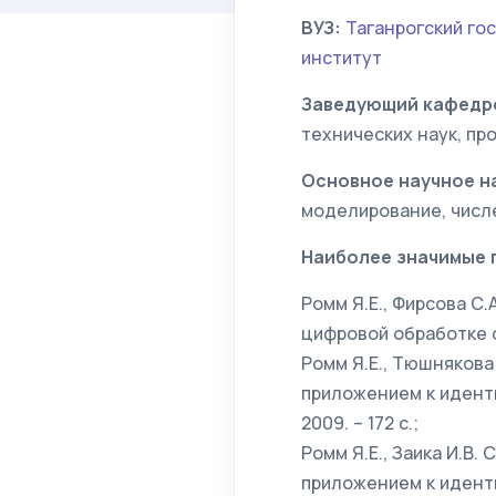
ВУЗ:
Таганрогский го
институт
Заведующий кафедр
технических наук, пр
Основное научное н
моделирование, числ
Наиболее значимые 
Ромм Я.Е., Фирсова С
цифровой обработке си
Ромм Я.Е., Тюшнякова
приложением к иденти
2009. – 172 с.;
Ромм Я.Е., Заика И.В
приложением к идент