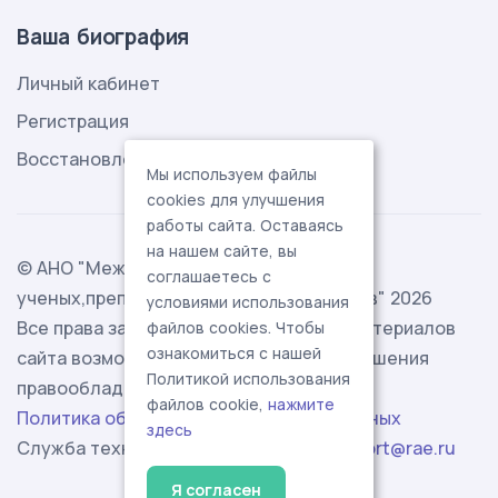
Ваша биография
Личный кабинет
Регистрация
Восстановление пароля
Мы используем файлы
cookies для улучшения
работы сайта. Оставаясь
на нашем сайте, вы
© АНО "Международная ассоциация
соглашаетесь с
ученых,преподавателей и специалистов" 2026
условиями использования
Все права защищены. Использование материалов
файлов cookies. Чтобы
ознакомиться с нашей
сайта возможно исключительно с разрешения
Политикой использования
правообладателя.
файлов cookie,
нажмите
Политика обработки персональных данных
здесь
Служба технической поддержки -
support@rae.ru
Я согласен