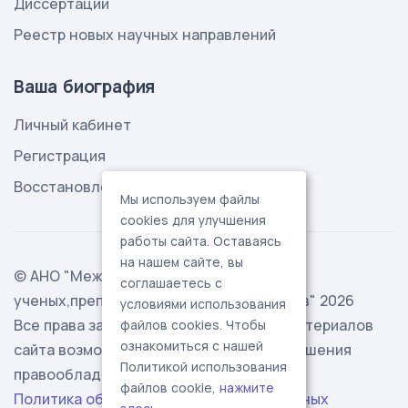
Диссертации
Реестр новых научных направлений
Ваша биография
Личный кабинет
Регистрация
Восстановление пароля
Мы используем файлы
cookies для улучшения
работы сайта. Оставаясь
на нашем сайте, вы
© АНО "Международная ассоциация
соглашаетесь с
ученых,преподавателей и специалистов" 2026
условиями использования
Все права защищены. Использование материалов
файлов cookies. Чтобы
ознакомиться с нашей
сайта возможно исключительно с разрешения
Политикой использования
правообладателя.
файлов cookie,
нажмите
Политика обработки персональных данных