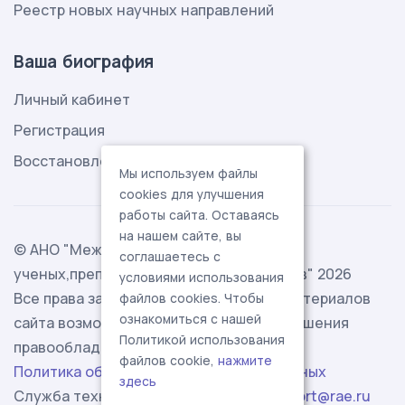
Реестр новых научных направлений
Ваша биография
Личный кабинет
Регистрация
Восстановление пароля
Мы используем файлы
cookies для улучшения
работы сайта. Оставаясь
на нашем сайте, вы
© АНО "Международная ассоциация
соглашаетесь с
ученых,преподавателей и специалистов" 2026
условиями использования
Все права защищены. Использование материалов
файлов cookies. Чтобы
ознакомиться с нашей
сайта возможно исключительно с разрешения
Политикой использования
правообладателя.
файлов cookie,
нажмите
Политика обработки персональных данных
здесь
Служба технической поддержки -
support@rae.ru