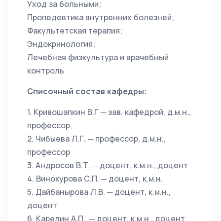
Уход за больными;
Пропедевтика внутренних болезней;
Факультетская терапия;
Эндокринология;
Лечебная физкультура и врачебный
контроль
Списочный состав кафедры:
1. Кривошапкин В.Г ─ зав. кафедрой, д.м.н.,
профессор,
2. Чибыева Л.Г. ─ профессор, д.м.н.,
профессор
3. Андросов В.Т. ─ доцент, к.м.н., доцент
4. Винокурова С.П. ─ доцент, к.м.н.
5. Дайбанырова Л.В. ─ доцент, к.м.н.,
доцент
6. Карелин А.П.. ─ доцент, к.м.н., доцент