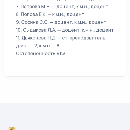
7. Петрова М.Н. ─ доцент, к.м.н., доцент
8. Попова Е.К. ─ к.м.н., доцент
9. Сосина С.С. ─ доцент, к.м.н., доцент
10. Сыдыкова Л.А. ─ доцент, к.м.н., доцент
11. Дьяконова Н.Д. ─ ст. преподаватель
д.м.н. ─ 2, к.м.н. ─ 8
Остепененность 91%.