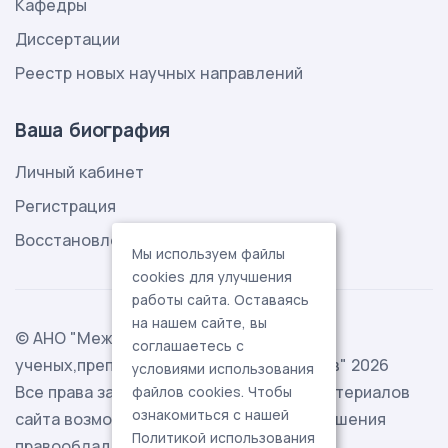
Кафедры
Диссертации
Реестр новых научных направлений
Ваша биография
Личный кабинет
Регистрация
Восстановление пароля
Мы используем файлы
cookies для улучшения
работы сайта. Оставаясь
на нашем сайте, вы
© АНО "Международная ассоциация
соглашаетесь с
ученых,преподавателей и специалистов" 2026
условиями использования
Все права защищены. Использование материалов
файлов cookies. Чтобы
ознакомиться с нашей
сайта возможно исключительно с разрешения
Политикой использования
правообладателя.