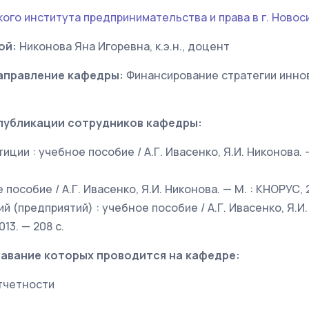
ого института предпринимательства и права в г. Новос
ой:
Никонова Яна Игоревна, к.э.н., доцент
аправление кафедры:
Финансирование стратегии инно
публикации сотрудников кафедры:
ции : учебное пособие / А.Г. Ивасенко, Я.И. Никонова. — 
 пособие / А.Г. Ивасенко, Я.И. Никонова. — М. : КНОРУС, 2
й (предприятий) : учебное пособие / А.Г. Ивасенко, Я.И. 
013. — 208 с.
авание которых проводится на кафедре:
тчетности