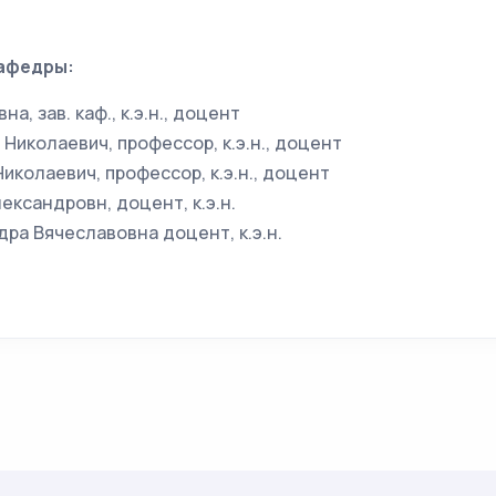
афедры:
на, зав. каф., к.э.н., доцент
Николаевич, профессор, к.э.н., доцент
иколаевич, профессор, к.э.н., доцент
ександровн, доцент, к.э.н.
дра Вячеславовна доцент, к.э.н.