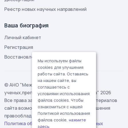
Реестр новых научных направлений
Ваша биография
Личный кабинет
Регистрация
Восстановление пароля
Мы используем файлы
cookies для улучшения
работы сайта. Оставаясь
на нашем сайте, вы
© АНО "Международная ассоциация
соглашаетесь с
ученых,преподавателей и специалистов" 2026
условиями использования
Все права защищены. Использование материалов
файлов cookies. Чтобы
ознакомиться с нашей
сайта возможно исключительно с разрешения
Политикой использования
правообладателя.
файлов cookie,
нажмите
Политика обработки персональных данных
здесь