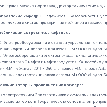
ой:
Ершов Михаил Сергеевич, Доктор технических наук
аправление кафедры:
Надежность, безопасность и ус
комплексов и систем предприятий нефтяной и газовой
публикации сотрудников кафедры:
.Д. Электрооборудование и станции управления технол
чи нефти: Уч. пособие для вузов. – М.: ООО «Недра-Бизн
.Д. Энергосберегающий электропривод технологических
спорта газаЮ нефти и нефтепродуктов: Уч. пособие для
и И.М. Губкина», 2011. – 246 с. 3. Ершов М.С., Егоров А.В.,
енных электротехнических систем, М.: ООО «Недра-Бизн
авание которых проводится на кафедре:
ы электротехники Электротехника с основами электро
ческие материалы Теоретические основы электропри