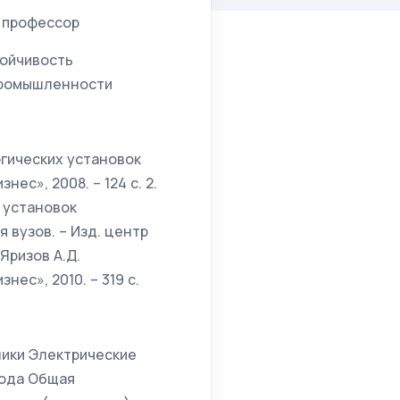
, профессор
тойчивость
 промышленности
огических установок
ес», 2008. – 124 с. 2.
 установок
 вузов. – Изд. центр
 Яризов А.Д.
ес», 2010. – 319 с.
ники Электрические
вода Общая