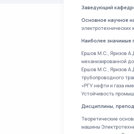
Заведующий кафедр
Основное научное н
электротехнических 
Наиболее значимые 
Ершов М.С., Яризов А
механизированной добы
Ершов М.С., Яризов А
трубопроводного тран
«РГУ нефти и газа имен
Устойчивость промышл
Дисциплины, препод
Теоретические основ
машины Электротехни