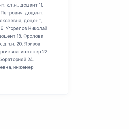
 к.т.н., доцент 11.
 Петрович, доцент,
Алексеевна, доцент,
16. Угорелов Николай
 доцент 18. Фролова
д.п.н. 20. Яризов
оргиевна, инженер 22.
бораторией 24.
ьевна, инженер