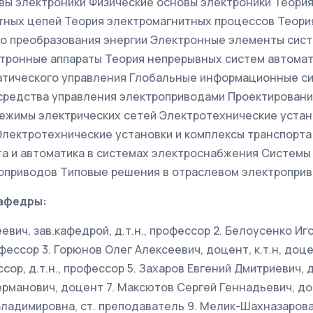
вы электроники Физические основы электроники Теория
тных цепей Теория электромагнитных процессов Теори
о преобразования энергии Электронные элементы сист
ктронные аппараты Теория непрерывных систем автома
атического управления Глобальные информационные с
редства управления электроприводами Проектировани
Режимы электрических сетей Электротехнические устан
Электротехнические установки и комплексы транспорта
та и автоматика в системах электроснабжения Системы
оприводов Типовые решения в отраслевом электропри
афедры:
евич, зав.кафедрой, д.т.н., профессор 2. Белоусенко И
офессор 3. Горюнов Олег Алексеевич, доцент, к.т.н, доц
ор, д.т.н., профессор 5. Захаров Евгений Дмитриевич, д
рманович, доцент 7. Максютов Сергей Геннадьевич, доце
ладимировна, ст. преподаватель 9. Мелик-Шахназаров