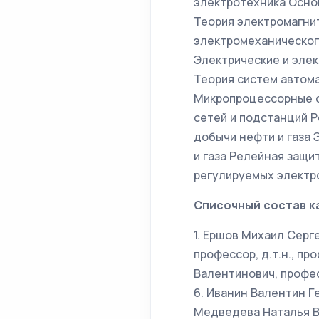
электротехника Осно
Теория электромагни
электромеханическог
Электрические и эле
Теория систем автом
Микропроцессорные с
сетей и подстанций 
добычи нефти и газа 
и газа Релейная защи
регулируемых электр
Списочный состав к
1. Ершов Михаил Серге
профессор, д.т.н., пр
Валентинович, професс
6. Иванин Валентин Ге
Медведева Наталья В