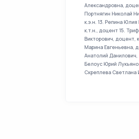
Александровна, доцент
Портнягин Николай Ни
к.э.н. 13. Репина Юли
к.т.н., доцент 15. Тр
Викторович, доцент, к
Марина Евгеньевна, д
Анатолий Данилович, п
Белоус Юрий Лукьянов
Скреплева Светлана 