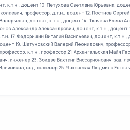
, к.т.н., доцент 10. Петухова Светлана Юрьевна, доцент,
колаевич, профессор, д.т.н., доцент 12. Постнов Сергей
я Валерьевна, доцент, к.т.н., доцент 14. Ткачева Елена 
ифонов Александр Александрович, доцент, к.т.н., доцент 
.т.н. 17. Федоришин Виталий Васильевич, доцент, к.т.н.,
оцент 19. Шатуновский Валерий Леонидович, профессор, 
рофессор, к.т.н., профессор 21. Архангельская Майя Ге
ич, инженер 23. Зоидзе Вахтанг Виссарионович, зав. ла
Ильинична, вед. инженер 25. Янковская Людмила Евген