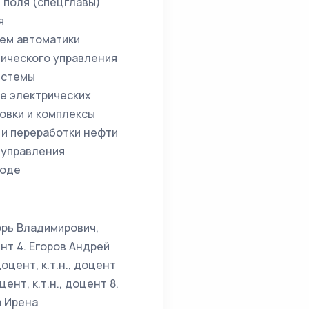
 поля (спецглавы)
я
ем автоматики
тического управления
истемы
е электрических
овки и комплексы
 и переработки нефти
 управления
воде
горь Владимирович,
ент 4. Егоров Андрей
оцент, к.т.н., доцент
нт, к.т.н., доцент 8.
а Ирена