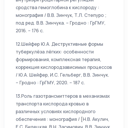
сродства гемоглобина к кислороду :
монография / В.В. Зинчук, Т.Л. Степуро ;
под ред. В.В. Зинчука. – Гродно : ГрГМУ,
2016. – 176 с.
12.Шейфер Ю.А. Деструктивные формы
туберкулёза лёгких: особенности
формирования, комплексная терапия,
коррекция кислородзависимых процессов
/ Ю.А. Шейфер, И.С. Гельберг, В.В. Зинчук.
– Гродно : ГрГМУ, 2020. – 187 с.
13.Роль газотрансмиттеров в механизмах
транспорта кислорода кровью в
различных условиях кислородного
обеспечения : монография / [Н.В. Акулич,
Е.С. Билецкая, В.Н. Засимович, В.В. Зинчук,