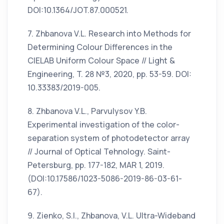
DOI:10.1364/JOT.87.000521.
7. Zhbanova V.L. Research into Methods for
Determining Colour Differences in the
CIELAB Uniform Colour Space // Light &
Engineering, T. 28 №3, 2020, pp. 53-59. DOI:
10.33383/2019-005.
8. Zhbanova V.L., Parvulysov Y.B.
Еxperimental investigation of the color-
separation system of photodetector array
// Journal of Optical Tehnology. Saint-
Petersburg, pp. 177-182, MAR 1, 2019.
(DOI:10.17586/1023-5086-2019-86-03-61-
67).
9. Zienko, S.I., Zhbanova, V.L. Ultra-Wideband