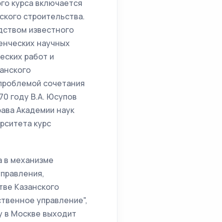
го курса включается
ского строительства.
дством известного
денческих научных
еских работ и
занского
 проблемой сочетания
0 году В.А. Юсупов
ава Академии наук
рситета курс
а в механизме
управления,
тве Казанского
ственное управление",
ду в Москве выходит