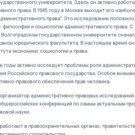
сударственного университета. Здесь он активно работ
вного права. В 1985 году в Москве выходит его наибол
административного права". Это исследование положило
- философии и социологии административного права. С 1
 в Волгоградском государственном университете снача
каном юридического факультета. В настоящее время он
тута экономики, социологии и права.
е годы активно исследует проблемы роли администрати
ия Российского правового государства. Особое вниман
тивно-правового обеспечения прав человека.
 организатор административно-правовых исследований.
общероссийских конференций по самым актуальным пр
вовой науки.
 работают в правоохранительных органах; правительс
рственного строительства.