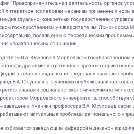
фия "Правоприменительная деятельность органов управ
ой литературе исследован механизм применения норм 
ия индивидуально-конкретных государственных управле
ском государственном университете им. Ломоносова М.
диссертацию, посвященную теоретическим проблемам 
ания управленческих отношений.
водством В.А. Юсупова в Мордовском государственном у
вана кафедра административного права и теории госуд
афедры в течение ряда лет исследовали правовые проб
ериод В.А. Юсупов и его ученики опубликовали нескольк
 региональными социально-экономическими комплексами.
 проректором Мордовского университета, способствуя 
м заведении. Ученики профессора В.А. Юсупова в своих
азрабатывают актуальные проблемы регионального упра
пов избирается заведующим кафедрой и деканом юридич