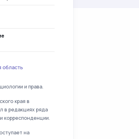
ие
я область
циологии и права.
кого края в
л в редакциях ряда
 и корреспонденции.
поступает на