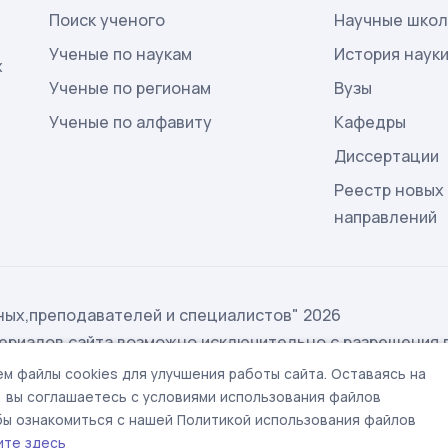
Поиск ученого
Научные шко
Ученые по наукам
История наук
х
Ученые по регионам
Вузы
Ученые по алфавиту
Кафедры
Диссертации
Реестр новых
направлений
ых,преподавателей и специалистов" 2026
ериалов сайта возможно исключительно с разрешения 
ых
м файлы cookies для улучшения работы сайта. Оставаясь на
t@rae.ru
, вы соглашаетесь с условиями использования файлов
обы ознакомиться с нашей Политикой использования файлов
ите здесь