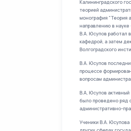
Калининградского го
теорией администрати
монография "Теория 
направлению в науке 
В.А. Юсупов работал
кафедрой, а затем де
Волгоградского инсти
В.А. Юсупов последни
процессе формирован
вопросам администра
В.А, Юсупов активный
было проведено ряд 
административно-пра
Ученики В.А. Юсупова
других сферах госуда