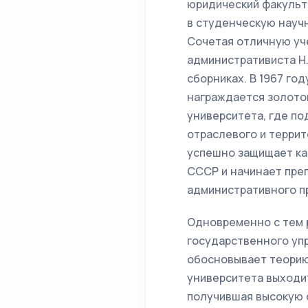
юридический факульте
в студенческую научн
Сочетая отличную уч
административиста Н.
сборниках. В 1967 го
награждается золотой
университета, где по
отраслевого и террит
успешно защищает ка
СССР и начинает пре
административного п
Одновременно с тем 
государственного упр
обосновывает теорию 
университета выходит
получившая высокую о