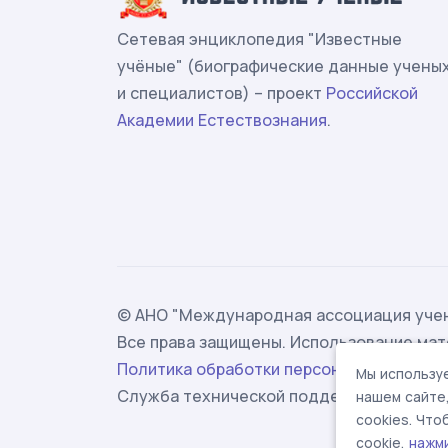
Сетевая энциклопедия "Известные
учёные" (биографические данные учены
и специалистов) – проект
Российской
Академии Естествознания
.
© АНО "Международная ассоциация учен
Все права защищены. Использование мат
Политика обработки персональных данн
Мы используе
Служба технической поддержки -
suppor
нашем сайте
cookies. Чт
cookie,
нажм