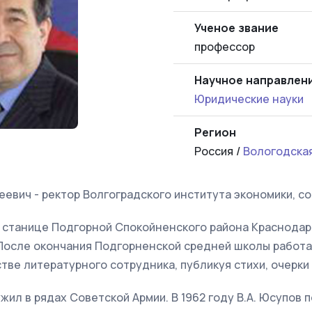
Ученое звание
профессор
Научное направлен
Юридические науки
Регион
Россия /
Вологодска
евич - ректор Волгоградского института экономики, со
в станице Подгорной Спокойненского района Краснодарс
 После окончания Подгорненской средней школы работа
стве литературного сотрудника, публикуя стихи, очерки
ужил в рядах Советской Армии. В 1962 году В.А. Юсупов 