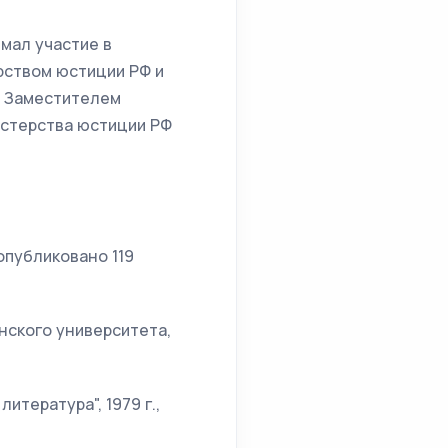
имал участие в
рством юстиции РФ и
я Заместителем
стерства юстиции РФ
опубликовано 119
анского университета,
тература", 1979 г.,