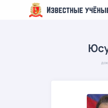
Юсу
док