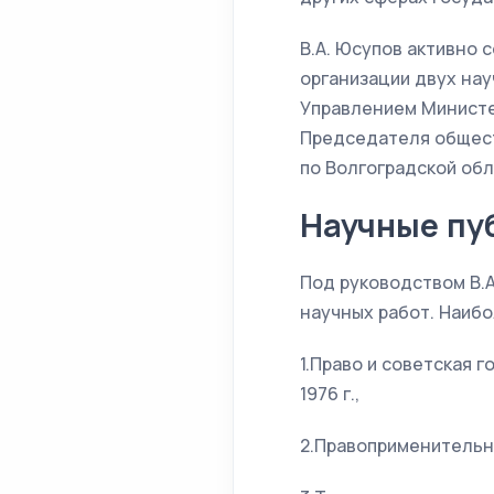
В.А. Юсупов активно 
организации двух на
Управлением Министе
Председателя общест
по Волгоградской обл
Научные пу
Под руководством В.А
научных работ. Наибо
1.Право и советская 
1976 г.,
2.Правоприменительна