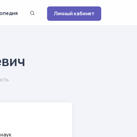
опедия
Личный кабинет
евич
асть
 наук