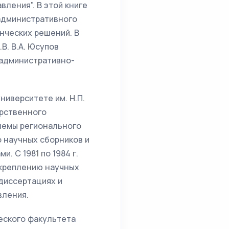
ления". В этой книге
административного
нческих решений. В
В. В.А. Юсупов
административно-
ниверситете им. Н.П.
арственного
лемы регионального
о научных сборников и
 С 1981 по 1984 г.
укреплению научных
 диссертациях и
вления.
еского факультета