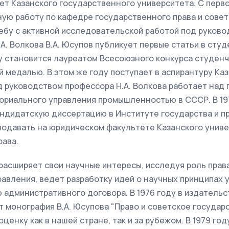
т Казанского государственного университета. С перво
ую работу по кафедре государственного права и совет
ебу с активной исследовательской работой под руково
А. Волкова В.А. Юсупов публикует первые статьи в сту
ду становится лауреатом Всесоюзного конкурса студенч
 медалью. В этом же году поступает в аспирантуру Ка
д руководством профессора Н.А. Волкова работает над
ориального управления промышленностью в СССР. В 197
ндидатскую диссертацию в Институте государства и пр
подавать на юридическом факультете Казанского униве
рава.
расширяет свои научные интересы, исследуя роль прав
авления, ведет разработку идей о научных принципах 
административного договора. В 1976 году в издательс
 монография В.А. Юсупова "Право и советское государ
ценку как в нашей стране, так и за рубежом. В 1979 го