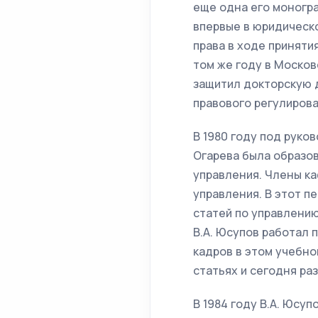
еще одна его моногра
впервые в юридическ
права в ходе принят
том же году в Москов
защитил докторскую 
правового регулиров
В 1980 году под руко
Огарева была образо
управления. Члены к
управления. В этот п
статей по управлению
В.А. Юсупов работал
кадров в этом учебно
статьях и сегодня р
В 1984 году В.А. Юсу