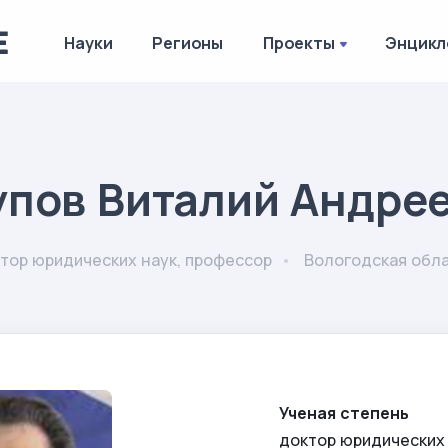
Науки
Регионы
Проекты
Энцикл
пов Виталий Андре
тор юридических наук, профессор
Вологодская обл
Ученая степень
доктор юридических