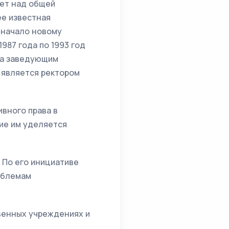
ает над общей
ее известная
 начало новому
987 года по 1993 год
ла заведующим
 является ректором
вного права в
ие им уделяется
 По его инициативе
облемам
твенных учреждениях и