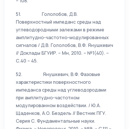
– 108.
51. Гололобов, Д.В.
Поверхностный импеданс среды над
углеводородными залежами в режиме
амплитудно-частотно-модулированных
сигналов / Д.В. Гололобов, В.Ф. Янушкевич
// Доклады БГУИР. – Мн, 2010. – №1(40). –
С.40 – 45.
52. Янушкевич, В.Ф. Фазовые
характеристики поверхностного
импеданса среды над углеводородами
при амплитудно-частотном
модулированном воздействии. / Ю.А.
Щаденков, А.О. Бездель // Вестник ПГУ.
Серия С. Фундаментальные науки.
Физика. – Новополоцк, 2010. – №9. – С.111 –