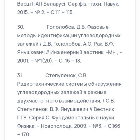
Весцi НАН Беларусi. Сер.фiз.-тэхн. Навук,
2015. – № 2. – С.111 – 115.
30. Гололобов, Д.В. Фазовые
методы идентификации углеводородных
залежей / Д.В. Гололобов, А.О. Рак, В.Ф.
Янушкевич // Инженерный вестник. -Мн., –
2001. – №1(20). – С. 16 – 18.
31. Степуленок, С.В.
Радиотехнические системы обнаружения
углеводородных залежей в режиме
двухчастотного взаимодействия. / С.В.
Степуленок, В.Ф. Янушкевич // Вестник
ПГУ. Серия С. Фундаментальные науки.
Физика. – Новополоцк, 2009. – №3. – С.166
– 170.