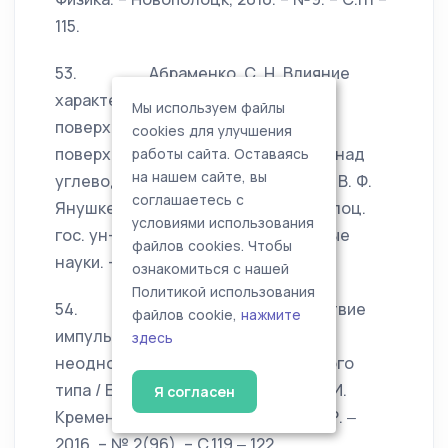
115.
53. Абраменко, С. Н. Влияние
характеристик подстилающей
Мы используем файлы
поверхности на компоненты
cookies для улучшения
поверхностного импеданса среды над
работы сайта. Оставаясь
на нашем сайте, вы
углеводородами / С. Н. Абраменко, В. Ф.
соглашаетесь с
Янушкевич, В. А. Богуш // Вестн. Полоц.
условиями использования
гос. ун-та. Сер. С. Фундаментальные
файлов cookies. Чтобы
науки. – 2020. – № 4. – С. 36 – 42.
ознакомиться с нашей
Политикой использования
54. Заяц, Е.Ю. Взаимодействие
файлов cookie,
нажмите
импульсной волны с анизотропной
здесь
неоднородностью плазмоподобного
типа / Е.Ю. Заяц, В.Ф. Янушкевич, К.И.
Я согласен
Кременя // – Минск: Доклады БГУИР. ‒
2016. – № 2(96). – С.119 ‒ 122.