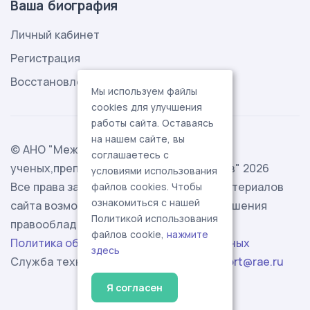
Ваша биография
Личный кабинет
Регистрация
Восстановление пароля
Мы используем файлы
cookies для улучшения
работы сайта. Оставаясь
на нашем сайте, вы
© АНО "Международная ассоциация
соглашаетесь с
ученых,преподавателей и специалистов" 2026
условиями использования
Все права защищены. Использование материалов
файлов cookies. Чтобы
ознакомиться с нашей
сайта возможно исключительно с разрешения
Политикой использования
правообладателя.
файлов cookie,
нажмите
Политика обработки персональных данных
здесь
Служба технической поддержки -
support@rae.ru
Я согласен