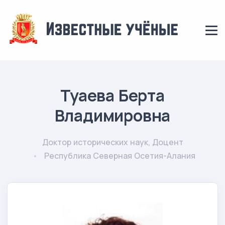
Туаева Берта
Владимировна
Доктор исторических наук, Доцент
Республика Северная Осетия-Алания