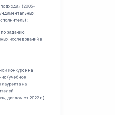
 подхода» (2005–
 фундаментальных
исполнитель);
) по заданию
чных исследований в
ном конкурсе на
ник (учебное
м лауреата на
ителей
», диплом от 2022 г.)