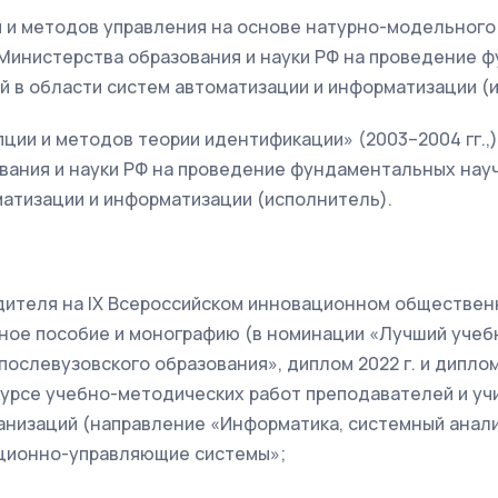
и и методов управления на основе натурно-модельного
ю Министерства образования и науки РФ на проведение
й в области систем автоматизации и информатизации (
ции и методов теории идентификации» (2003–2004 гг.,
вания и науки РФ на проведение фундаментальных нау
матизации и информатизации (исполнитель).
едителя на IX Всероссийском инновационном обществен
бное пособие и монографию (в номинации «Лучший учеб
 послевузовского образования», диплом 2022 г. и дипло
рсе учебно-методических работ преподавателей и уч
низаций (направление «Информатика, системный анализ
ционно-управляющие системы»;