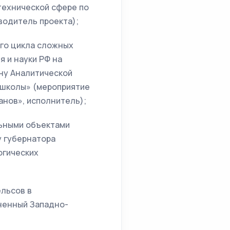
технической сфере по
водитель проекта);
го цикла сложных
я и науки РФ на
ну Аналитической
 школы» (мероприятие
нов», исполнитель);
ьными объектами
у губернатора
огических
ельсов в
иненный Западно-