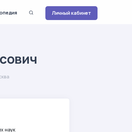
опедия
Личный кабинет
сович
сква
х наук