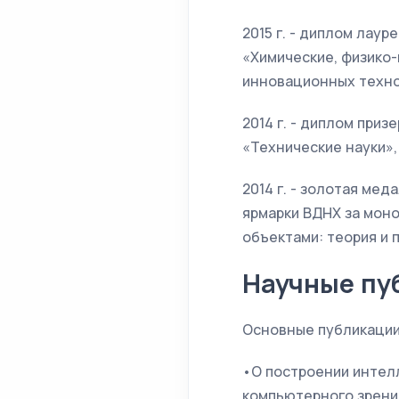
2015 г. - диплом лау
«Химические, физико
инновационных техно
2014 г. - диплом при
«Технические науки»
2014 г. - золотая ме
ярмарки ВДНХ за мон
объектами: теория и п
Научные пу
Основные публикации 
•О построении интел
компьютерного зрения