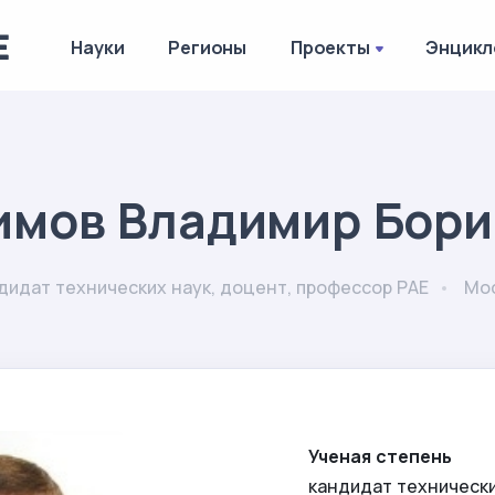
Науки
Регионы
Проекты
Энцикл
имов Владимир Бори
дидат технических наук, доцент, профессор РАЕ
Мо
Ученая степень
кандидат технически