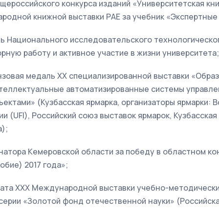
 Общероссийского конкурса изданий «Университетская кн
родной книжной выставки РАЕ за учебник «Экспертные 
сть Национального исследовательского технологическо
ную работу и активное участие в жизни университета;
ронзовая медаль XX специализированной выставки «Образ
теллектуальные автоматизированные системы управле
ектами» (Кузбасская ярмарка, организаторы ярмарки: 
и (UFI), Российский союз выставок ярмарок, Кузбасская
);
ернатора Кемеровской области за победу в областном к
обие) 2017 года»;
реата XXX Международной выставки учебно-методически
 серии «Золотой фонд отечественной науки» (Российск