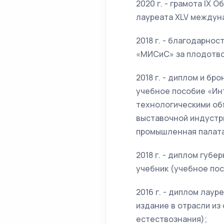
2020 г. - грамота IХ
лауреата XLV междуна
2018 г. - благодарно
«МИСиС» за плодотвор
2018 г. - диплом и б
учебное пособие «Ин
технологическими объ
выставочной индустри
промышленная палата
2018 г. - диплом губ
учебник (учебное пос
2016 г. - диплом лау
издание в отрасли из
естествознания);