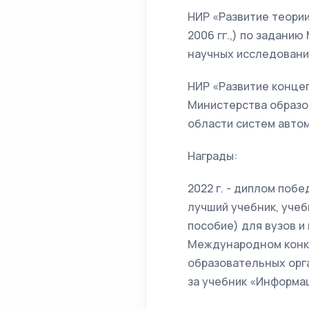
НИР «Развитие теори
2006 гг.,) по задани
научных исследовани
НИР «Развитие концеп
Министерства образо
области систем авто
Награды:
2022 г. - диплом поб
лучший учебник, уче
пособие) для вузов и
Международном конку
образовательных орга
за учебник «Информа