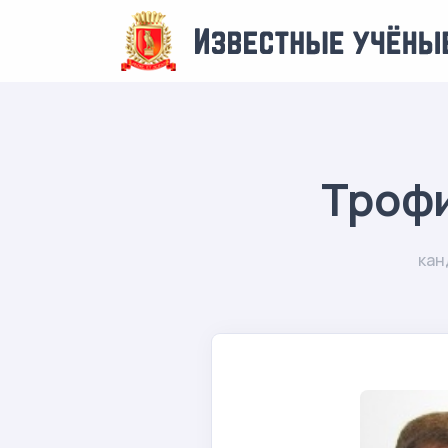
Троф
кан