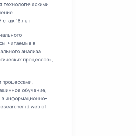
я технологическими
ление
стаж 18 лет.
нального
сы, читаемые в
уального анализа
гических процессов»,
и процессами,
машинное обучение,
й в информационно-
esearcher id web of