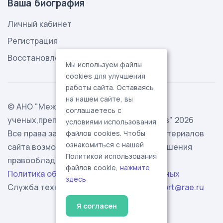
Ваша биография
Личный кабинет
Регистрация
Восстановление пароля
Мы используем файлы
cookies для улучшения
работы сайта. Оставаясь
на нашем сайте, вы
© АНО "Международная ассоциация
соглашаетесь с
ученых,преподавателей и специалистов" 2026
условиями использования
Все права защищены. Использование материалов
файлов cookies. Чтобы
ознакомиться с нашей
сайта возможно исключительно с разрешения
Политикой использования
правообладателя.
файлов cookie,
нажмите
Политика обработки персональных данных
здесь
Служба технической поддержки -
support@rae.ru
Я согласен