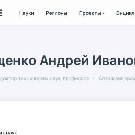
Науки
Регионы
Проекты
Энцикл
щенко Андрей Ивано
доктор технических наук, профессор
Алтайский кра
их наук