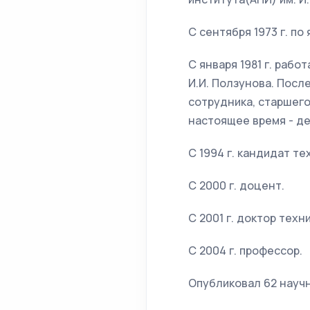
С сентября 1973 г. по
С января 1981 г. раб
И.И. Ползунова. Пос
сотрудника, старшего
настоящее время - д
С 1994 г. кандидат те
С 2000 г. доцент.
С 2001 г. доктор техн
С 2004 г. профессор.
Опубликовал 62 научн