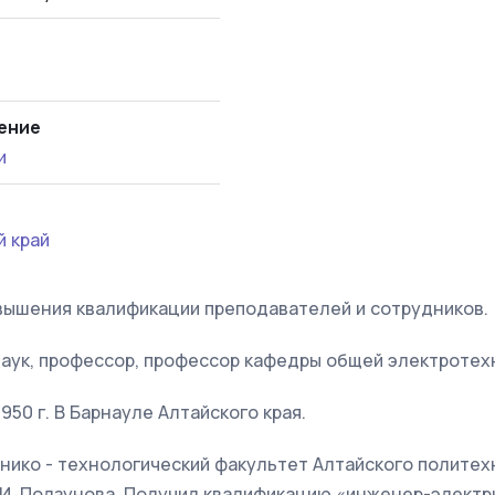
ение
и
й край
вышения квалификации преподавателей и сотрудников.
аук, профессор, профессор кафедры общей электротех
950 г. В Барнауле Алтайского края.
ханико - технологический факультет Алтайского полите
.И. Ползунова. Получил квалификацию «инженер-электр