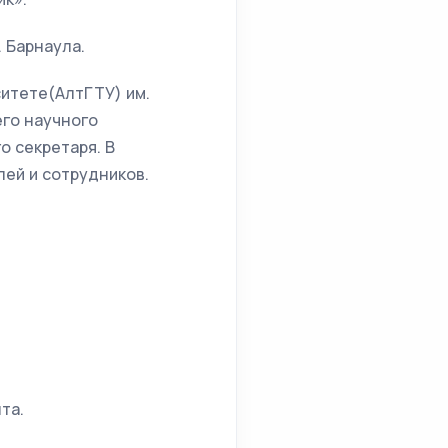
. Барнаула.
ситете(АлтГТУ) им.
го научного
о секретаря. В
ей и сотрудников.
та.