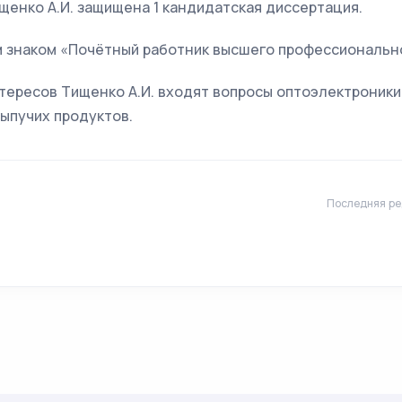
енко А.И. защищена 1 кандидатская диссертация.
 знаком «Почётный работник высшего профессионально
тересов Тищенко А.И. входят вопросы оптоэлектроники
сыпучих продуктов.
Последняя ре