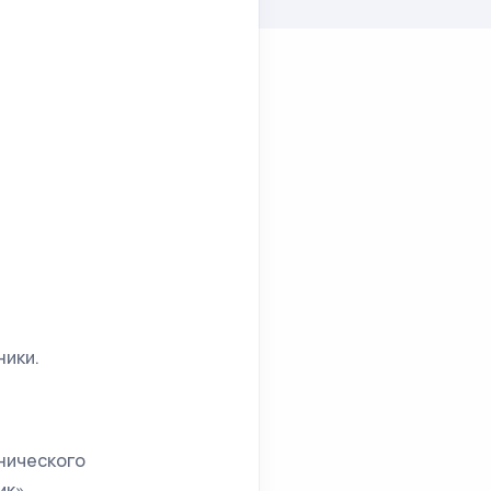
ники.
хнического
ик».