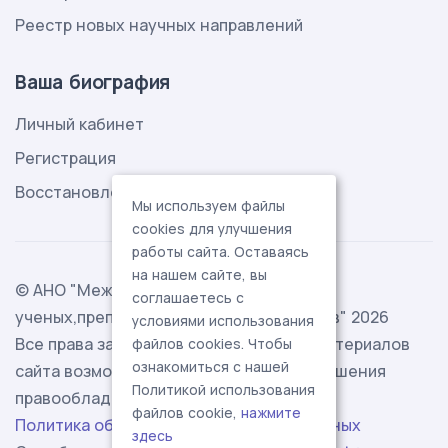
Реестр новых научных направлений
Ваша биография
Личный кабинет
Регистрация
Восстановление пароля
Мы используем файлы
cookies для улучшения
работы сайта. Оставаясь
на нашем сайте, вы
© АНО "Международная ассоциация
соглашаетесь с
ученых,преподавателей и специалистов" 2026
условиями использования
Все права защищены. Использование материалов
файлов cookies. Чтобы
ознакомиться с нашей
сайта возможно исключительно с разрешения
Политикой использования
правообладателя.
файлов cookie,
нажмите
Политика обработки персональных данных
здесь