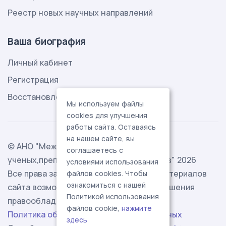
Реестр новых научных направлений
Ваша биография
Личный кабинет
Регистрация
Восстановление пароля
Мы используем файлы
cookies для улучшения
работы сайта. Оставаясь
на нашем сайте, вы
© АНО "Международная ассоциация
соглашаетесь с
ученых,преподавателей и специалистов" 2026
условиями использования
Все права защищены. Использование материалов
файлов cookies. Чтобы
ознакомиться с нашей
сайта возможно исключительно с разрешения
Политикой использования
правообладателя.
файлов cookie,
нажмите
Политика обработки персональных данных
здесь