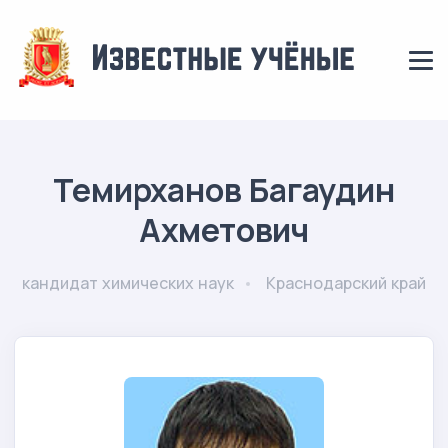
Темирханов Багаудин
Ахметович
кандидат химических наук
Краснодарский край