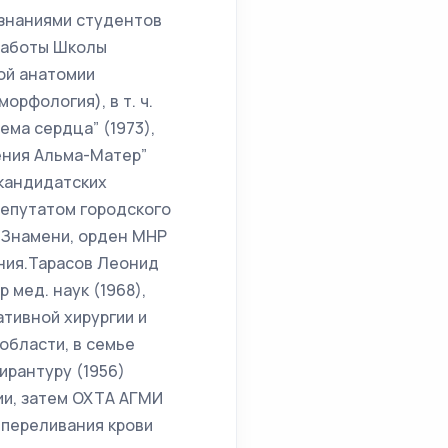
 знаниями студентов
работы Школы
ой анатомии
рфология), в т. ч.
ма сердца” (1973),
дения Альма-Матер”
 кандидатских
депутатом городского
о Знамени, орден МНР
ения.Тарасов Леонид
 мед. наук (1968),
ативной хирургии и
области, в семье
ирантуру (1956)
ии, затем ОХТА АГМИ
 переливания крови