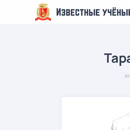
Тар
до