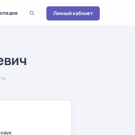
опедия
Личный кабинет
евич
сть
 наук