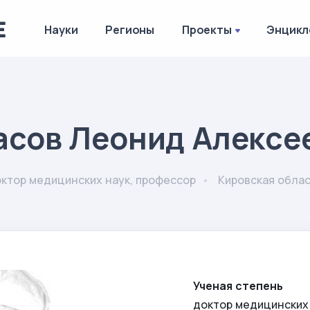
Науки
Регионы
Проекты
Энцикл
асов Леонид Алексе
ктор медицинских наук, профессор
Кировская обла
Ученая степень
доктор медицинских