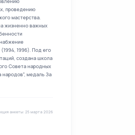
новлению
ах, проведению
кого мастерства.
ла жизненно важных
обенности
снабжение
 (1994, 1996). Под его
таций, создана школа
вого Совета народных
 народов", медаль За
кция анкеты: 25 марта 2026