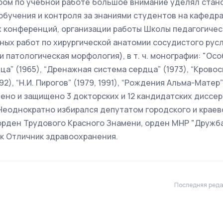
тором по учебной работе большое внимание уделял ста
обучения и контроля за знаниями студентов на кафедр
 конференций, организации работы Школы педагогичес
ных работ по хирургической анатомии сосудистого рус
и патологическая морфология), в т. ч. монографии: "Ос
а” (1965), “Дренажная система сердца” (1973), “Крово
92), “Н.И. Пирогов” (1979, 1991), “Рождения Альма-Матер”
но и защищено 3 докторских и 12 кандидатских диссер
Неоднократно избирался депутатом городского и крае
орден Трудового Красного Знамени, орден МНР "Дружба
к Отличник здравоохранения.
Последняя реда