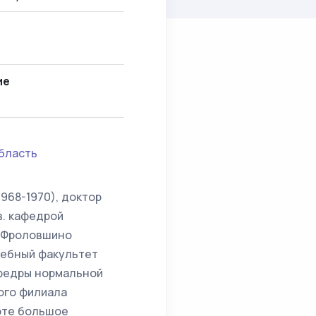
ие
бласть
968-1970), доктор
в. кафедрой
. Фроловшино
чебный факультет
афедры нормальной
ого филиала
боте большое