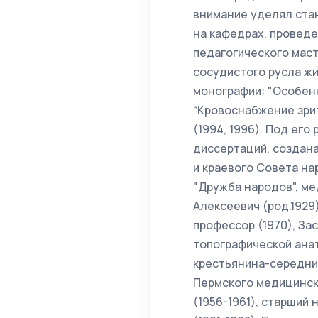
внимание уделял ста
на кафедрах, провед
педагогического маст
сосудистого русла жи
монографии: "Особенн
“Кровоснабжение зрите
(1994, 1996). Под ег
диссертаций, создан
и краевого Совета на
"Дружба народов", ме
Алексеевич (род.1929)
профессор (1970), За
топографической анат
крестьянина-середник
Пермского медицинск
(1956-1961), старший