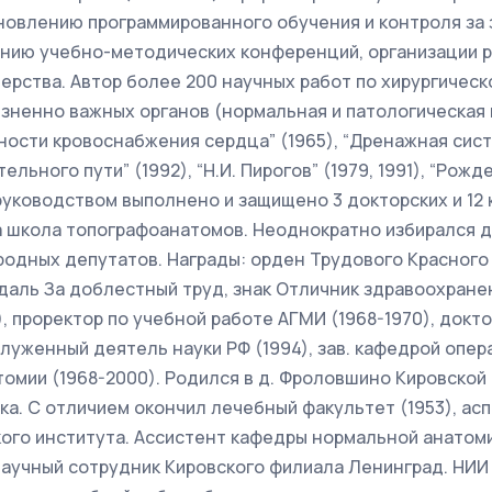
новлению программированного обучения и контроля за
ению учебно-методических конференций, организации 
ерства. Автор более 200 научных работ по хирургическ
зненно важных органов (нормальная и патологическая мо
ости кровоснабжения сердца” (1965), “Дренажная систе
льного пути” (1992), “Н.И. Пирогов” (1979, 1991), “Рож
о руководством выполнено и защищено 3 докторских и 12
а школа топографоанатомов. Неоднократно избирался 
родных депутатов. Награды: орден Трудового Красног
даль За доблестный труд, знак Отличник здравоохран
, проректор по учебной работе АГМИ (1968-1970), доктор
служенный деятель науки РФ (1994), зав. кафедрой опер
омии (1968-2000). Родился в д. Фроловшино Кировской 
а. С отличием окончил лечебный факультет (1953), асп
ого института. Ассистент кафедры нормальной анатом
 научный сотрудник Кировского филиала Ленинград. НИИ