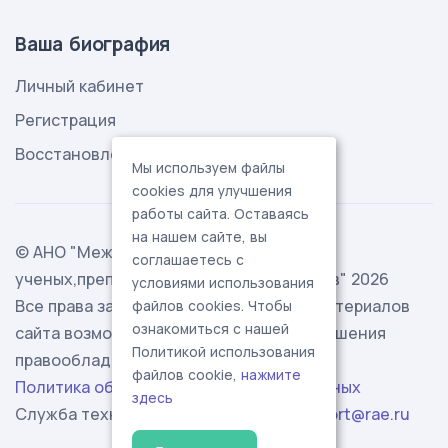
Ваша биография
Личный кабинет
Регистрация
Восстановление пароля
Мы используем файлы
cookies для улучшения
работы сайта. Оставаясь
на нашем сайте, вы
© АНО "Международная ассоциация
соглашаетесь с
ученых,преподавателей и специалистов" 2026
условиями использования
Все права защищены. Использование материалов
файлов cookies. Чтобы
ознакомиться с нашей
сайта возможно исключительно с разрешения
Политикой использования
правообладателя.
файлов cookie,
нажмите
Политика обработки персональных данных
здесь
Служба технической поддержки -
support@rae.ru