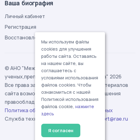
Ваша биография
Личный кабинет
Регистрация
Восстановление пароля
Мы используем файлы
cookies для улучшения
работы сайта. Оставаясь
на нашем сайте, вы
© АНО "Международная ассоциация
соглашаетесь с
ученых,преподавателей и специалистов" 2026
условиями использования
Все права защищены. Использование материалов
файлов cookies. Чтобы
ознакомиться с нашей
сайта возможно исключительно с разрешения
Политикой использования
правообладателя.
файлов cookie,
нажмите
Политика обработки персональных данных
здесь
Служба технической поддержки -
support@rae.ru
Я согласен