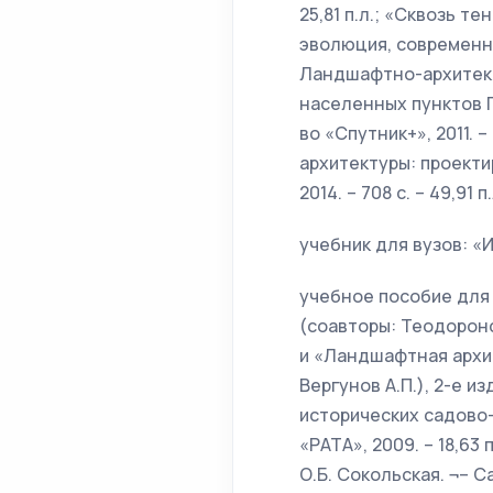
25,81 п.л.; «Сквозь 
эволюция, современное
Ландшафтно-архитект
населенных пунктов П
во «Спутник+», 2011. 
архитектуры: проекти
2014. – 708 с. – 49,91 п.
учебник для вузов: «И
учебное пособие для
(соавторы: Теодоронск
и «Ландшафтная архит
Вергунов А.П.), 2-е и
исторических садово-
«РАТА», 2009. – 18,63
О.Б. Сокольская. ¬– С