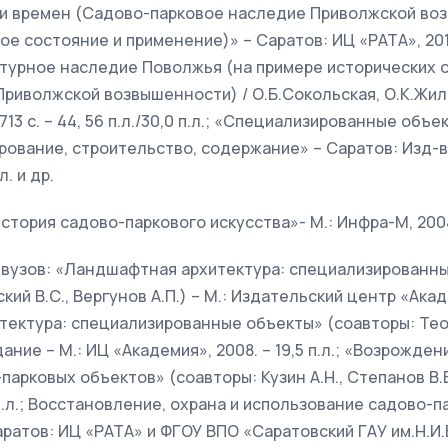
тени времен (Садово-парковое наследие Приволжской во
 состояние и применение)» – Саратов: ИЦ «РАТА», 2010.
урное наследие Поволжья (на примере исторических 
риволжской возвышенности) / О.Б.Сокольская, О.К.Жиль
– 713 с. – 44, 56 п.л./30,0 п.л.; «Специализированные об
рование, строительство, содержание» – Саратов: Изд-в
л. и др.
стория садово-паркового искусства»- М.: Инфра-М, 2004.
 вузов: «Ландшафтная архитектура: специализированн
ий В.С., Вергунов А.П.) – М.: Издательский центр «Академ
ектура: специализированные объекты» (соавторы: Тео
здание – М.: ИЦ «Академия», 2008. – 19,5 п.л.; «Возрожде
парковых объектов» (соавторы: Кузин А.Н., Степанов В.
 п.л.; Восстановление, охрана и использование садово-п
аратов: ИЦ «РАТА» и ФГОУ ВПО «Саратовский ГАУ им.Н.И.