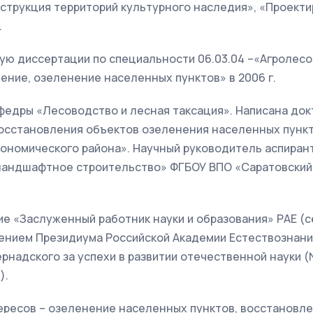
нструкция территорий культурного наследия», «Проект
.
ую диссертации по специальности 06.03.04 –«Агролес
ние, озеленение населенных пунктов» в 2006 г.
федры «Лесоводство и лесная таксация». Написана док
восстановления объектов озеленения населенных пунк
кономического района». Научный руководитель аспиран
ландшафтное строительство» ФГБОУ ВПО «Саратовский
е «Заслуженный работник науки и образования» РАЕ (с
Решением Президиума Российской Академии Естествознан
рнадского за успехи в развитии отечественной науки 
).
ересов – озеленение населенных пунктов, восстановле