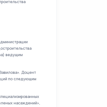
строительства
 Администрации
достроительства
ква) ведущим
.Вавилова». Доцент
кций по следующим
 специализированных
еленых насаждений»,