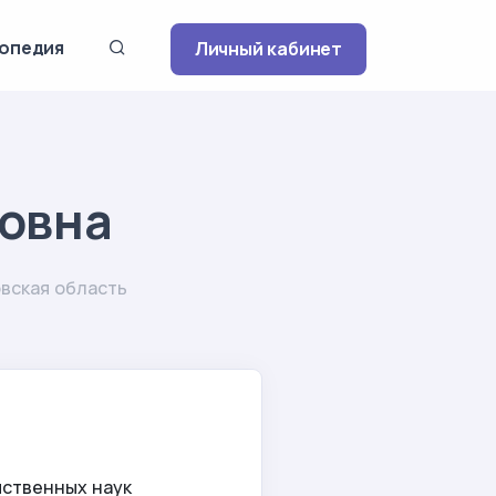
опедия
Личный кабинет
совна
вская область
йственных наук