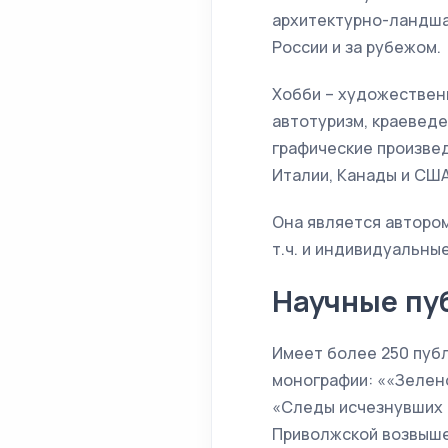
архитектурно-ландшаф
России и за рубежом.
Хобби – художественн
автотуризм, краеведе
графические произвед
Италии, Канады и США
Она является автором
т.ч. и индивидуальны
Научные пу
Имеет более 250 публ
монографии: ««Зеленое
«Следы исчезнувших 
Приволжской возвышен