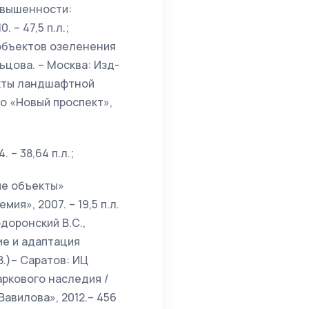
звышенности:
 – 47,5 п.л.;
объектов озеленения
цова. – Москва: Изд-
ъекты ландшафтной
о «Новый проспект»,
 – 38,64 п.л.;
ые объекты»
ия», 2007. – 19,5 п.л.
доронский В.С.,
ние и адаптация
В.)– Саратов: ИЦ
аркового наследия /
Вавилова», 2012.– 456