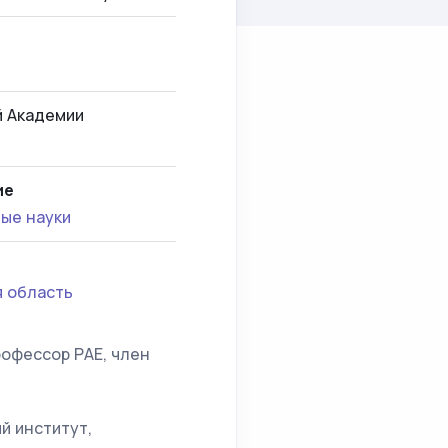
й Академии
ие
ые науки
я область
рофессор РАЕ, член
й институт,