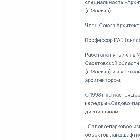
специальность «Архи
(г.Москва).
Член Союза Архитекто
Профессор РАЕ (диплом
Работала пять лет в 
Саратовской области
(г.Москва) и в частн
архитектором.
С 1998 г.по настояще
кафедры «Садово-пар
дисциплинам:
«Садово-парковое ис
объектов ландшафтно