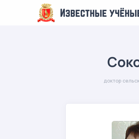
Соко
доктор сельск