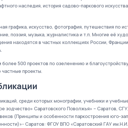
тного наследия, история садово-паркового искусства
ая графика, искусство, фотография, путешествия по ис
ние, поэзия, музыка, журналистика и т.п. Многие её ху
ения находятся в частных коллекциях России, Франции,
.
 более 500 проектов по озеленению и благоустройству
е частные проекты.
бликации
икаций, среди которых монографии, учебники и учебны
 зодчество» Саратовского Поволжья» – Саратов, СГУ, 19
веков (Принципы и особенности паркостроения юго-за
ности)»- Саратов: ФГОУ ВПО «Саратовский ГАУ им.Н.И.