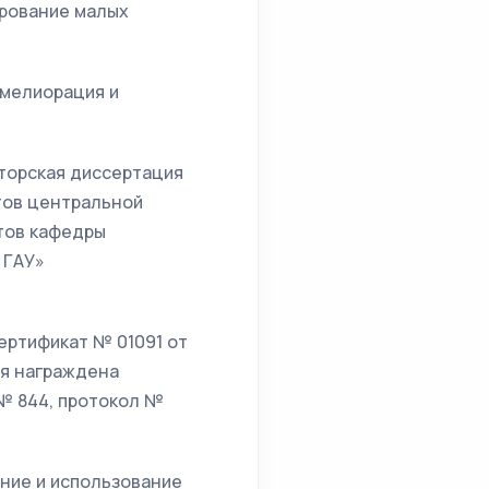
ирование малых
омелиорация и
торская диссертация
тов центральной
тов кафедры
 ГАУ»
ертификат № 01091 от
ия награждена
(№ 844, протокол №
ние и использование