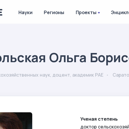
Науки
Регионы
Проекты
Энцикл
льская Ольга Бори
охозяйственных наук, доцент, академик РАЕ
Сарато
Ученая степень
доктор сельскохозя