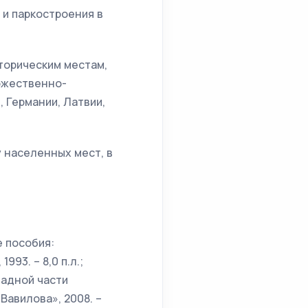
 и паркостроения в
торическим местам,
дожественно-
 Германии, Латвии,
 населенных мест, в
е пособия:
93. – 8,0 п.л.;
падной части
Вавилова», 2008. –