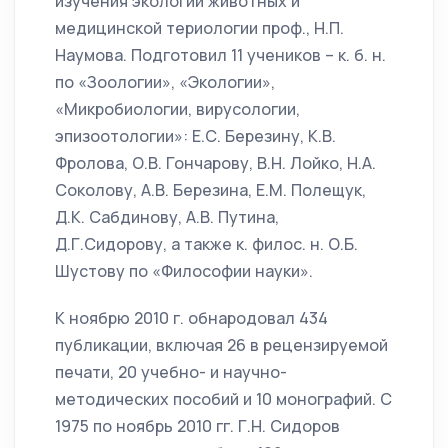
изучения экологии животных и
медицинской териологии проф., Н.П.
Наумова. Подготовил 11 учеников – к. б. н.
по «Зоологии», «Экологии»,
«Микробиологии, вирусологии,
эпизоотологии»: Е.С. Березину, К.В.
Фролова, О.В. Гончарову, В.Н. Лойко, Н.А.
Соколову, А.В. Березина, Е.М. Полещук,
Д.К. Сабдинову, А.В. Путина,
Д.Г.Сидорову, а также к. филос. н. О.Б.
Шустову по «Философии науки».
К ноябрю 2010 г. обнародовал 434
публикации, включая 26 в рецензируемой
печати, 20 учебно- и научно-
методических пособий и 10 монографий. С
1975 по ноябрь 2010 гг. Г.Н. Сидоров