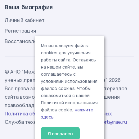
Ваша биография
Личный кабинет
Регистрация
Восстановление пароля
Мы используем файлы
cookies для улучшения
работы сайта. Оставаясь
на нашем сайте, вы
© АНО "Международная ассоциация
соглашаетесь с
ученых,преподавателей и специалистов" 2026
условиями использования
Все права защищены. Использование материалов
файлов cookies. Чтобы
ознакомиться с нашей
сайта возможно исключительно с разрешения
Политикой использования
правообладателя.
файлов cookie,
нажмите
Политика обработки персональных данных
здесь
Служба технической поддержки -
support@rae.ru
Я согласен