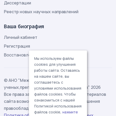
Диссертации
Реестр новых научных направлений
Ваша биография
Личный кабинет
Регистрация
Восстановление пароля
Мы используем файлы
cookies для улучшения
работы сайта. Оставаясь
на нашем сайте, вы
© АНО "Международная ассоциация
соглашаетесь с
ученых,преподавателей и специалистов" 2026
условиями использования
Все права защищены. Использование материалов
файлов cookies. Чтобы
ознакомиться с нашей
сайта возможно исключительно с разрешения
Политикой использования
правообладателя.
файлов cookie,
нажмите
Политика обработки персональных данных