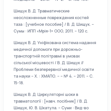
Шищук В. Д. Травматические
неосложненные повреждения костей
таза : [учебное пособие] / В. Д. Шищук. –
Сумы : ИПП «Мрія-1» ООО, 2011. – 120 с.
Шищук В. Д. Уніфікована система надання
медичної допомоги при дорожньо-
транспортній політравмі в умовах
сільської місцевості / В. Д. Шищук //
Проблеми безперервної медичної освіти
та науки – Х. : ХМАПО. – – № 4. – 2011. – С.
15-18.
Шищук В. Д. Циркуляторні шоки в
травматології : [навч. посібник] / В. Д.
Шищук, Ю. В. Шкатула. – Суми : Вид-во