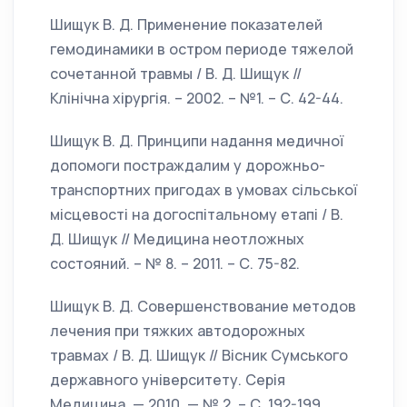
Шищук В. Д. Применение показателей
гемодинамики в остром периоде тяжелой
сочетанной травмы / В. Д. Шищук //
Клінічна хірургія. – 2002. – №1. – С. 42-44.
Шищук В. Д. Принципи надання медичної
допомоги постраждалим у дорожньо-
транспортних пригодах в умовах сільської
місцевості на догоспітальному етапі / В.
Д. Шищук // Медицина неотложных
состояний. – № 8. – 2011. – С. 75-82.
Шищук В. Д. Совершенствование методов
лечения при тяжких автодорожных
травмах / В. Д. Шищук // Вісник Сумського
державного університету. Серія
Медицина. — 2010. — № 2. – С. 192-199.