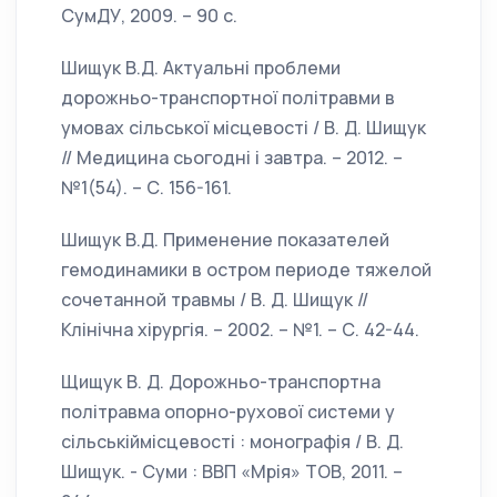
СумДУ, 2009. – 90 с.
Шищук В.Д. Актуальні проблеми
дорожньо-транспортної політравми в
умовах сільської місцевості / В. Д. Шищук
// Медицина сьогодні і завтра. – 2012. –
№1(54). – С. 156-161.
Шищук В.Д. Применение показателей
гемодинамики в остром периоде тяжелой
сочетанной травмы / В. Д. Шищук //
Клінічна хірургія. – 2002. – №1. – С. 42-44.
Щищук В. Д. Дорожньо-транспортна
політравма опорно-рухової системи у
сільськіймісцевості : монографія / В. Д.
Шищук. - Суми : ВВП «Мрія» ТОВ, 2011. –