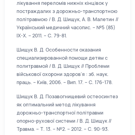
лікування переломів нижніх кінцівок у
постраждалих з дорожньо-транспортною
політравмою / В. Д. Шищук, А. В. Малетин //
Український медичний часопис. – №5 (85)
IX-X. – 2011. – С. 79-81.
Шищук В. Д. Особенности оказания
специализированной помощи детям с
политравмой / В. Д. Шищук // Проблеми
військової охорони здоров’я : зб. наук.
праць. – Київ, 2006. – Вип. 17. – С. 176-178.
Шищук В. Д. Позавогнищевий остеосинтез
як оптимальний метод лікування
дорожньо-транспортної політравми
опорно-рухової системи / В. Д. Шищук //
Травма. – Т. 13. – №2. – 2012. – С. 90-93.