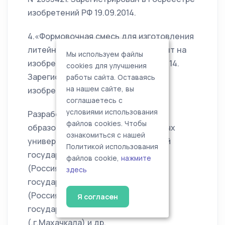
изобретений РФ 19.09.2014.
4.«Формовочная смесь для изготовления
литейных форм и стержней», Патент на
Мы используем файлы
изобретение № 2533250 от 17.09.2014.
cookies для улучшения
Зарегистрирован в Госреестре
работы сайта. Оставаясь
на нашем сайте, вы
изобретений РФ 17.09.2014.
соглашаетесь с
условиями использования
Разработала и читает новые
файлов cookies. Чтобы
образовательные курсы в различных
ознакомиться с нашей
университетах России ( Тюменский
Политикой использования
государственный университет
файлов cookie,
нажмите
(Россия.г.Тюмень); Сургутский
здесь
государственный университет
(Россия.г.Сургут); Дагестанский
Я согласен
государственный университет
(.г.Махачкала) и др.