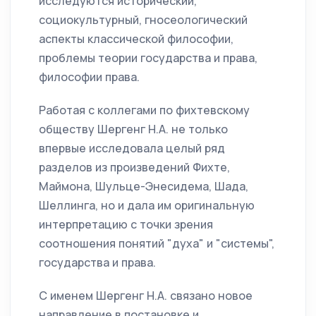
исследуются исторический,
социокультурный, гносеологический
аспекты классической философии,
проблемы теории государства и права,
философии права.
Работая с коллегами по фихтевскому
обществу Шергенг Н.А. не только
впервые исследовала целый ряд
разделов из произведений Фихте,
Маймона, Шульце-Энесидема, Шада,
Шеллинга, но и дала им оригинальную
интерпретацию с точки зрения
соотношения понятий "духа" и "системы",
государства и права.
С именем Шергенг Н.А. связано новое
направление в постановке и