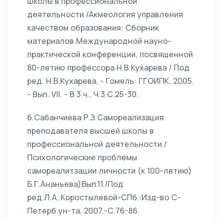
школы в профессиональной
деятельности./Акмеология управления
качеством образования: Сборник
материалов Международной науно-
практической конференции, посвященной
80-летию профессора Н.В.Кухарева / Под
ред. Н.В.Кухарева. - Гомель: ГГОИПК, 2005.
- Вып. VII. - В 3 ч., Ч.3.С.25-30.
6.Сабанчиева Р.З.Самореализация
преподавателя высшей школы в
профессиональной деятельности./
Психологические проблемы
самореалитзации личности (к 100-летию)
Б.Г.Ананьева)Вып.11./Под
ред.Л.А..Коростылевой-СПб.:Изд-во С-
Петерб.ун-та, 2007.-С.76-86.