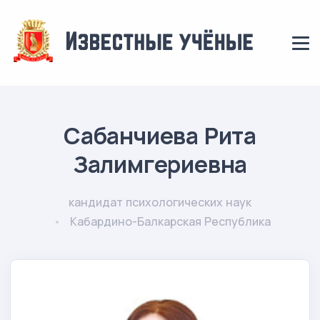
Сабанчиева Рита
Залимгериевна
кандидат психологических наук
Кабардино-Балкарская Республика