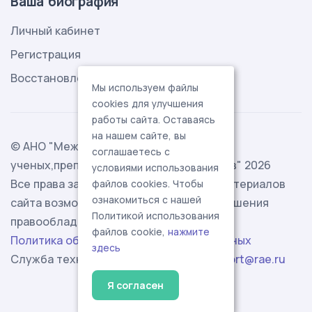
Ваша биография
Личный кабинет
Регистрация
Восстановление пароля
Мы используем файлы
cookies для улучшения
работы сайта. Оставаясь
на нашем сайте, вы
© АНО "Международная ассоциация
соглашаетесь с
ученых,преподавателей и специалистов" 2026
условиями использования
Все права защищены. Использование материалов
файлов cookies. Чтобы
ознакомиться с нашей
сайта возможно исключительно с разрешения
Политикой использования
правообладателя.
файлов cookie,
нажмите
Политика обработки персональных данных
здесь
Служба технической поддержки -
support@rae.ru
Я согласен