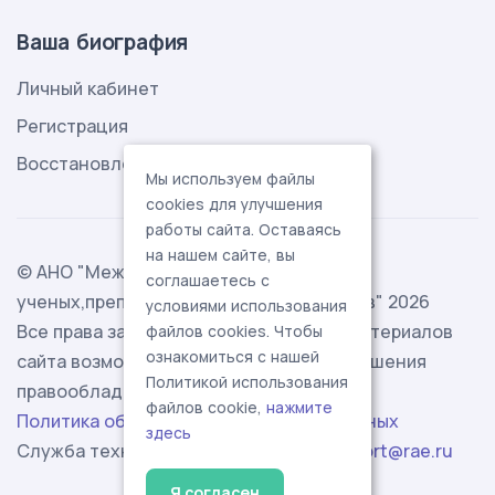
Ваша биография
Личный кабинет
Регистрация
Восстановление пароля
Мы используем файлы
cookies для улучшения
работы сайта. Оставаясь
на нашем сайте, вы
© АНО "Международная ассоциация
соглашаетесь с
ученых,преподавателей и специалистов" 2026
условиями использования
Все права защищены. Использование материалов
файлов cookies. Чтобы
ознакомиться с нашей
сайта возможно исключительно с разрешения
Политикой использования
правообладателя.
файлов cookie,
нажмите
Политика обработки персональных данных
здесь
Служба технической поддержки -
support@rae.ru
Я согласен