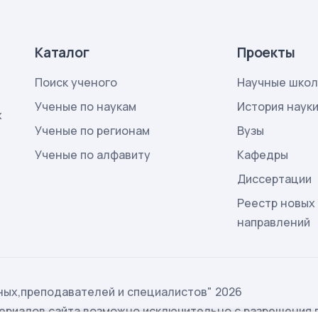
Каталог
Проекты
Поиск ученого
Научные шко
Ученые по наукам
История наук
х
Ученые по регионам
Вузы
Ученые по алфавиту
Кафедры
Диссертации
Реестр новых
направлений
ых,преподавателей и специалистов" 2026
ериалов сайта возможно исключительно с разрешения 