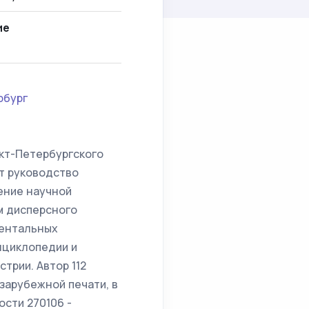
ие
рбург
кт-Петербургского
т руководство
ение научной
м дисперсного
ментальных
нциклопедии и
трии. Автор 112
зарубежной печати, в
ости 270106 -