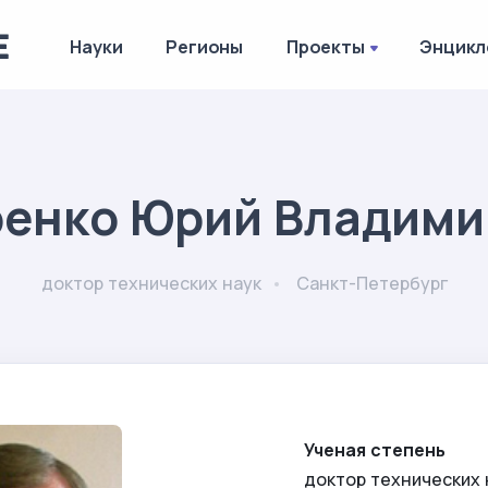
Науки
Регионы
Проекты
Энцикл
ренко Юрий Владими
доктор технических наук
Санкт-Петербург
Ученая степень
доктор технических 