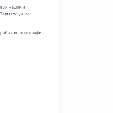
овых машин и
Перм.гос.ун-та:
 роботов: монография