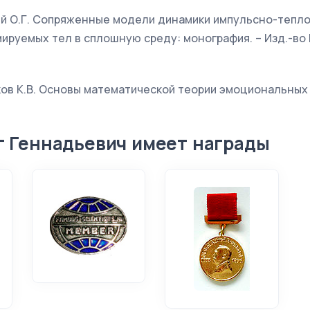
кий О.Г. Сопряженные модели динамики импульсно-тепл
руемых тел в сплошную среду: монография. – Изд.-во 
иков К.В. Основы математической теории эмоциональных
г Геннадьевич имеет награды