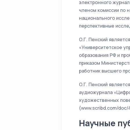
электронного журнала
членом комиссии по 
национального иссле
перспективные иссле
О.Г. Пенский являетс
«Университетское упр
образования РФ и про
приказом Министерств
работник высшего пр
О.Г. Пенский являет
аудиожурнала «Цифров
художественных пове
(www.scribd.com/doc
Научные пу