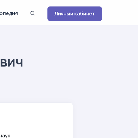
опедия
Личный кабинет
евич
наук