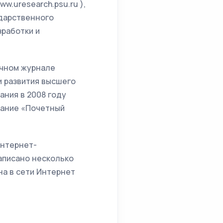
.uresearch.psu.ru ),
ударственного
работки и
учном журнале
и развития высшего
ания в 2008 году
вание «Почетный
Интернет-
написано несколько
а в сети Интернет