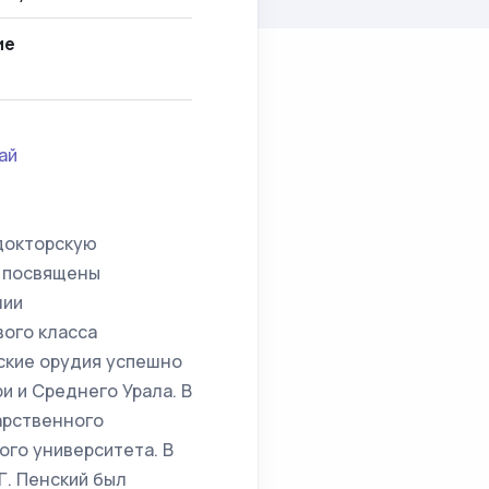
ие
ай
 докторскую
и посвящены
нии
ого класса
ские орудия успешно
 и Среднего Урала. В
арственного
ого университета. В
Г. Пенский был