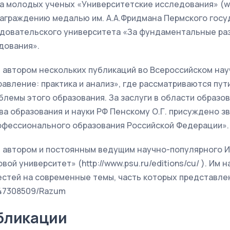
 молодых ученых «Университетские исследования» (www
награждению медалью им. А.А.Фридмана Пермского гос
довательского университета «За фундаментальные раз
дования».
я автором нескольких публикаций во Всероссийском на
авление: практика и анализ», где рассматриваются пут
блемы этого образования. За заслуги в области образов
а образования и науки РФ Пенскому О.Г. присуждено з
офессионального образования Российской Федерации».
ся автором и постоянным ведущим научно-популярного 
ой университет» (http://www.psu.ru/editions/cu/ ). Им 
стей на современные темы, часть которых представлен
/47308509/Razum
бликации