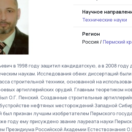
Научное направлен
Технические науки
Регион
Россия /
Пермский кр
евич в 1998 году защитил кандидатскую, а в 2008 году
ическим наукам. Исследования обеих диссертаций был
асса строительной техники, основанной на использова
оевых артиллерийских орудий. Главным теоретиком нов
был О.Г. Пенский. Созданные строительные артиллерий
обустройстве нефтяных месторождений Западной Сибири
ий был признан лучшим изобретателем Пермского госуд
 же году ему присуждено звание лауреата науки Пермск
ем Президиума Российской Академии Естествознания О.