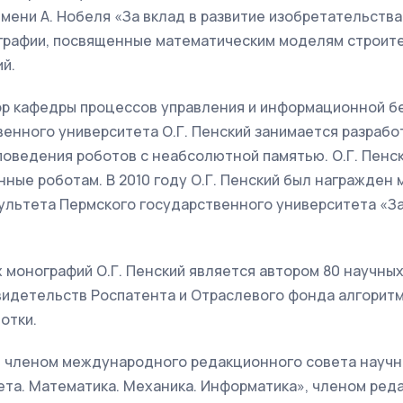
ени А. Нобеля «За вклад в развитие изобретательства»
графии, посвященные математическим моделям строит
й.
ор кафедры процессов управления и информационной б
енного университета О.Г. Пенский занимается разраб
поведения роботов с неабсолютной памятью. О.Г. Пенс
ные роботам. В 2010 году О.Г. Пенский был награжден
льтета Пермского государственного университета «За 
монографий О.Г. Пенский является автором 80 научных
видетельств Роспатента и Отраслевого фонда алгоритм
отки.
ся членом международного редакционного совета научн
ета. Математика. Механика. Информатика», членом ред