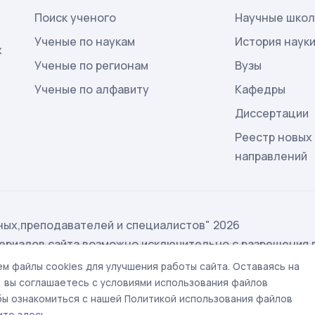
Поиск ученого
Научные шко
Ученые по наукам
История наук
х
Ученые по регионам
Вузы
Ученые по алфавиту
Кафедры
Диссертации
Реестр новых
направлений
ых,преподавателей и специалистов" 2026
ериалов сайта возможно исключительно с разрешения 
ых
м файлы cookies для улучшения работы сайта. Оставаясь на
t@rae.ru
, вы соглашаетесь с условиями использования файлов
обы ознакомиться с нашей Политикой использования файлов