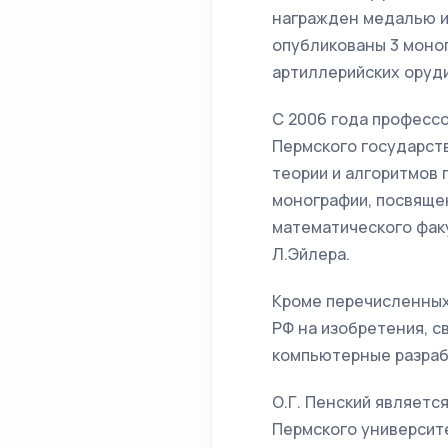
награжден медалью им
опубликованы 3 моно
артиллерийских оруди
С 2006 года професс
Пермского государств
теории и алгоритмов 
монографии, посвящен
математического факу
Л.Эйлера.
Кроме перечисленных 
РФ на изобретения, с
компьютерные разраб
О.Г. Пенский являет
Пермского университ