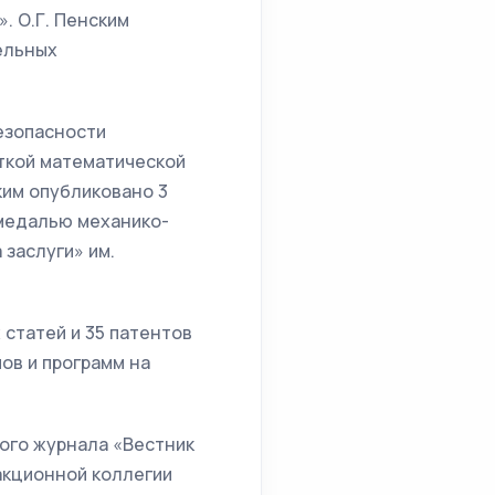
. О.Г. Пенским
ельных
езопасности
откой математической
ким опубликовано 3
 медалью механико-
заслуги» им.
 статей и 35 патентов
ов и программ на
ого журнала «Вестник
акционной коллегии