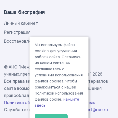
Ваша биография
Личный кабинет
Регистрация
Восстановление пароля
Мы используем файлы
cookies для улучшения
работы сайта. Оставаясь
на нашем сайте, вы
© АНО "Международная ассоциация
соглашаетесь с
ученых,преподавателей и специалистов" 2026
условиями использования
Все права защищены. Использование материалов
файлов cookies. Чтобы
ознакомиться с нашей
сайта возможно исключительно с разрешения
Политикой использования
правообладателя.
файлов cookie,
нажмите
Политика обработки персональных данных
здесь
Служба технической поддержки -
support@rae.ru