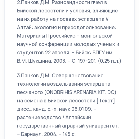
2.Панков Д.М. Разновидности пчёл в
Бийской лесостепи и условия, влияющие
на их работу на посевах эспарцета //
Алтай: экология и природопользование:
Материалы II российско – монгольской
научной конференции молодых ученых и
студентов 22 апреля. – Бийск: БПГУ им.
В.М. Шукшина, 2003. – С. 197-201. (0,25 п.л.)
3.Панков Д.М. Совершенствование
технологии возделывания эспарцета
песчаного (ONOBRIHIS ARENARIA KIT. DC)
на семена в Бийской лесостепи [Текст]:
дисс… канд. с.-х. наук 06.01.09. –
растениеводство / Алтайский
государственный аграрный университет.
– Барнаул, 2004. – 145 с.