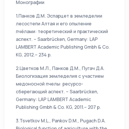
Монографии
1.Панков Д.М. Эспарцет в земледелии
лесостепи Алтая и его опыление
пчёлами: теоретический и практический
аспект. – Saarbrücken, Germany: LAP
LAMBERT Academic Publishing Gmbh & Co.
KG, 2012.– 234 p.
2.Цветков М.Л., Панков Д.М., Пугач Д.А.
Биологизация земледелия с участием
медоносной пчелы: ресурсо-
сберегающий аспект. – Saarbrücken,
Germany: LAP LAMBERT Academic
Publishing Gmbh & Co. KG, 2011.– 207 p.
3.Tsvetkov M.L., Pankov D.M., Pugach D.A.
Biological function of agriculture with the