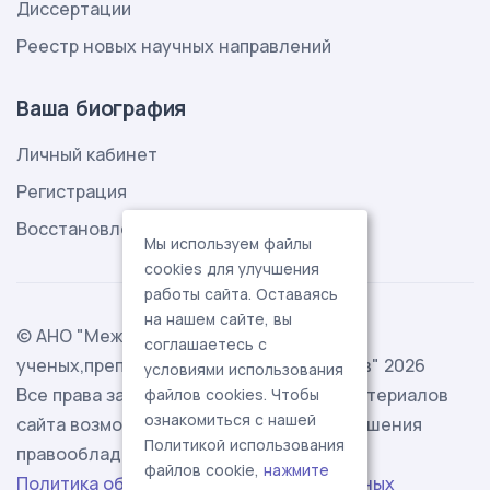
Диссертации
Реестр новых научных направлений
Ваша биография
Личный кабинет
Регистрация
Восстановление пароля
Мы используем файлы
cookies для улучшения
работы сайта. Оставаясь
на нашем сайте, вы
© АНО "Международная ассоциация
соглашаетесь с
ученых,преподавателей и специалистов" 2026
условиями использования
Все права защищены. Использование материалов
файлов cookies. Чтобы
ознакомиться с нашей
сайта возможно исключительно с разрешения
Политикой использования
правообладателя.
файлов cookie,
нажмите
Политика обработки персональных данных