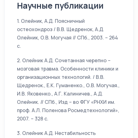
Научные публикации
1. Олейник, А.Д. Поясничный
остеохондроз / В.В. Щедренок, А.Д.
Олейник, О.В. Могучая // СПб., 2003. – 264
с.
2. Олейник А.Д. Сочетанная черепно –
мозговая травма. Особенности клиники и
организационных технологий. / В.В.
Щедренок., Е.К. Гуманенко., О.В. Могучая.,
И.В. Яковенко., А.Г. Калиничев., А.Д.
Олейник. // СПб., Изд – во ФГУ «РНХИ им.
проф. А.Л. Поленова Росмедтехнологий»,
2007. – 328 с.
3. Олейник А.Д. Нестабильность