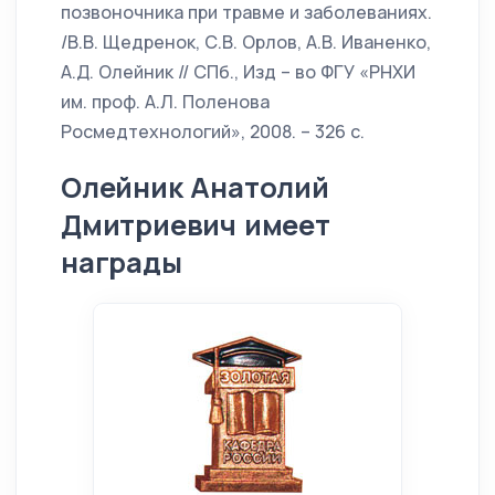
позвоночника при травме и заболеваниях.
/В.В. Щедренок, С.В. Орлов, А.В. Иваненко,
А.Д. Олейник // СПб., Изд – во ФГУ «РНХИ
им. проф. А.Л. Поленова
Росмедтехнологий», 2008. – 326 с.
Олейник Анатолий
Дмитриевич имеет
награды