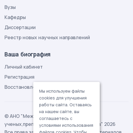
Вузы
Кафедры
Диссертации
Реестр новых научных направлений
Ваша биография
Личный кабинет
Регистрация
Восстановление пароля
Мы используем файлы
cookies для улучшения
работы сайта. Оставаясь
на нашем сайте, вы
© АНО "Международная ассоциация
соглашаетесь с
ученых,преподавателей и специалистов" 2026
условиями использования
Все права защищены. Использование материалов
файлов cookies. Чтобы