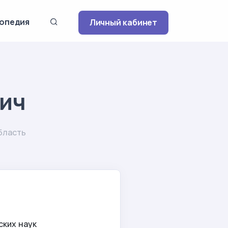
опедия
Личный кабинет
ич
бласть
ских наук