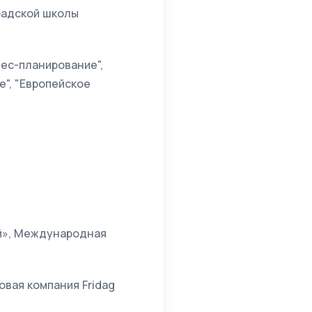
радской школы
ес-планирование",
е", "Европейское
ий», Международная
вая компания Fridag