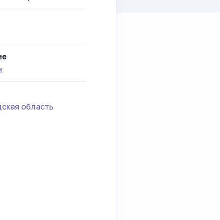
ие
и
дская область