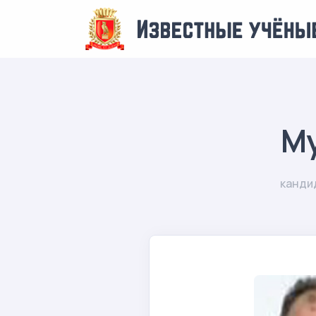
М
канди