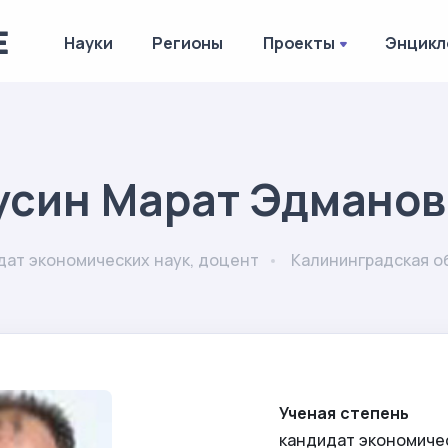
Науки
Регионы
Проекты
Энцикл
усин Марат Эдманов
дат экономических наук, доцент
Калининградская о
Ученая степень
кандидат экономиче