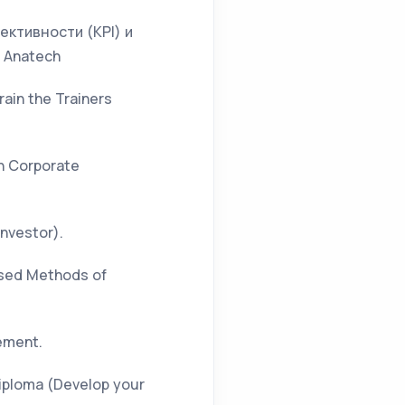
ктивности (KPI) и
 Anatech
ain the Trainers
on Corporate
investor).
Based Methods of
gement.
Diploma (Develop your