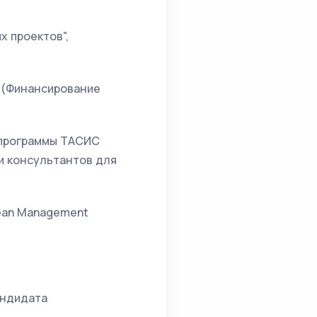
 проектов",
 (Финансирование
м программы ТАСИС
и консультантов для
pean Management
андидата