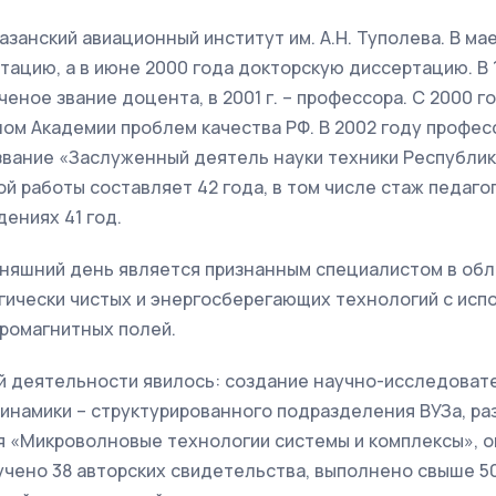
азанский авиационный институт им. А.Н. Туполева. В ма
ацию, а в июне 2000 года докторскую диссертацию. В 
ченое звание доцента, в 2001 г. – профессора. С 2000 г
м Академии проблем качества РФ. В 2002 году професс
звание «Заслуженный деятель науки техники Республик
й работы составляет 42 года, в том числе стаж педаго
ениях 41 год.
дняшний день является признанным специалистом в обл
гически чистых и энергосберегающих технологий с исп
ромагнитных полей.
й деятельности явилось: создание научно-исследоват
инамики – структурированного подразделения ВУЗа, ра
я «Микроволновые технологии системы и комплексы», о
учено 38 авторских свидетельства, выполнено свыше 50