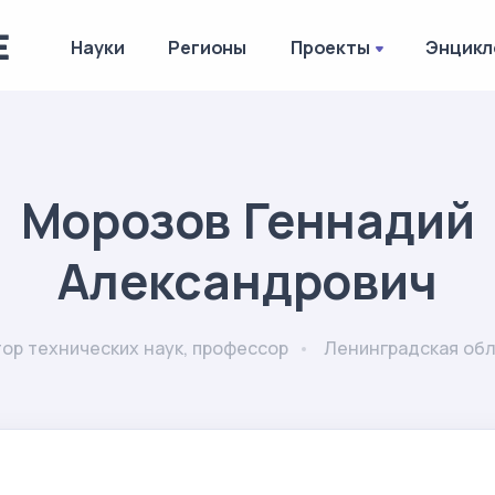
Науки
Регионы
Проекты
Энцикл
Морозов Геннадий
Александрович
ор технических наук, профессор
Ленинградская обл