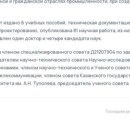
ной и гражданской отраслях промышленности, при созд
т издано 6 учебных пособий, техническая документац
проектированию, опубликована 81 научная работа, из них
влен один доктор и четыре кандидата наук.
я членом специализированного совета Д21207904 по за
дателем научно-технического совета Научно-исследов
инамики, членом научно-технического и Ученого совет
телекоммуникации, членом совета Казанского государс
итета им. А.Н. Туполева, председатель ученого совета
Последняя ре