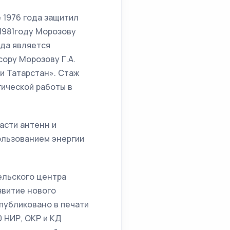
е 1976 года защитил
1981году Морозову
ода является
ору Морозову Г.А.
и Татарстан». Стаж
гической работы в
асти антенн и
ользованием энергии
ельского центра
звитие нового
публиковано в печати
 НИР, ОКР и КД