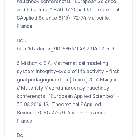
nauchnoy konferenctsii “Eurapean Science
and Education” – 30.07.2014. ISJ Theoretical
&Applied Science 6(15): 72-74 Marseille,
France
Doi:
http://dx.doi.org/10.15863/TAS.2014.07.15.13
3.Mishchik, S.A. Mathematical modeling
system integrity-cycle of life activity – first
goal pedagogometriki [Текст] /С.А.Мищик
// Materialy Mezhdunarodnoy nauchnoy
konferenctsii “European Applied Sciences” –
30.08.2014. ISJ Theoretical &Applied
Science 7(16): 77-79. Aix-en-Provence,
France
Doi: