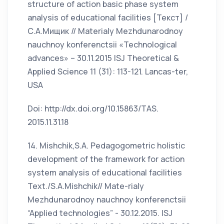
structure of action basic phase system
analysis of educational facilities [Текст] /
С.А.Мищик // Materialy Mezhdunarodnoy
nauchnoy konferenctsii «Technological
advances» – 30.11.2015 ISJ Theoretical &
Applied Science 11 (31): 113-121. Lancas-ter,
USA
Doi: http://dx.doi.org/10.15863/TAS.
2015.11.31.18
14. Mishchik,S.A. Pedagogometric holistic
development of the framework for action
system analysis of educational facilities
Text./S.A.Mishchik// Mate-rialy
Mezhdunarodnoy nauchnoy konferenctsii
“Applied technologies” - 30.12.2015. ISJ