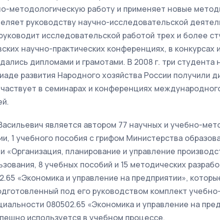
о-методологическую работу и применяет новые метод
еляет руководству научно-исследовательской деяте
руководит исследовательской работой трех и более ст
ских научно-практических конференциях, в конкурсах и
ались дипломами и грамотами. В 2008 г. три студента 
иаде развития Народного хозяйства России получили 
участвует в семинарах и конференциях международного
ей.
асильевич является автором 77 научных и учебно-мето
ии, 1 учебного пособия с грифом Министерства образова
и «Организация, планирование и управление производс
зования, 8 учебных пособий и 15 методических разрабо
.65 «Экономика и управление на предприятии», которы
одготовленный под его руководством комплект учебно
иальности 080502.65 «Экономика и управление на пред
пешно используется в учебном процессе.