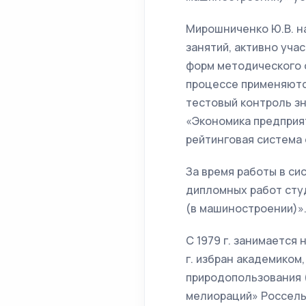
Мирошниченко Ю.В. н
занятий, активно уча
форм методического 
процессе применяютс
тестовый контроль зн
«Экономика предприят
рейтинговая система
За время работы в с
дипломных работ сту
(в машиностроении)»
С 1979 г. занимается
г. избран академико
природопользования 
мелиораций» Россель