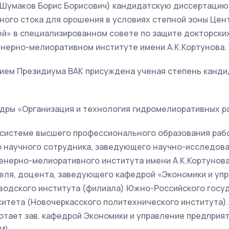
Шумаков Борис Борисович) кандидатскую диссертацию
ного стока для орошения в условиях степной зоны Цен
й» в специализированном совете по защите докторски
нерно-мелиоративном институте имени А.К.Кортунова.
нием Президиума ВАК присуждена ученая степень канди
дры «Организация и технология гидромелиоративных ра
системе высшего профессионального образования работа
 научного сотрудника, заведующего научно-исследов
нерно-мелиоративного института имени А.К.Кортунова
еля, доцента, заведующего кафедрой «Экономики и упр
водского института (филиала) Южно-Российского госу
итета (Новочеркасского политехнического института). 
отает зав. кафедрой Экономики и управление предприя