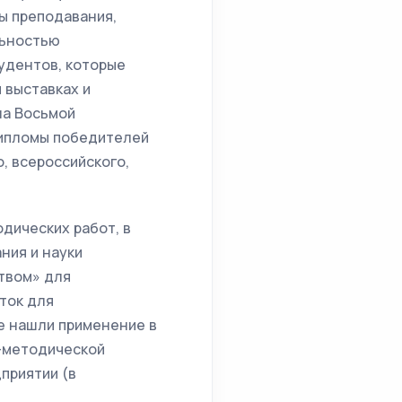
ы преподавания,
льностью
удентов, которые
 выставках и
на Восьмой
дипломы победителей
, всероссийского,
дических работ, в
ния и науки
твом» для
ток для
е нашли применение в
-методической
приятии (в