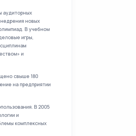
ы аудиторных
 внедрения новых
олимпиад. В учебном
деловые игры,
исциплинам
еством» и
ищено свыше 180
ение на предприятии
опользования. В 2005
логии и
облемы комплексных