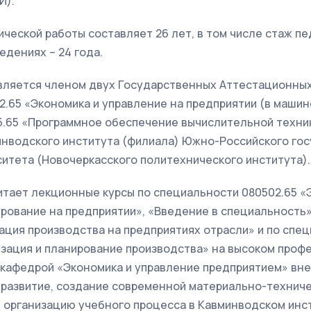
И).
ческой работы составляет 26 лет, в том числе стаж п
едениях – 24 года.
вляется членом двух Государственных Аттестационных
.65 «Экономика и управление на предприятии (в машин
.65 «Программное обеспечение вычислительной техники
инводского института (филиала) Южно-Российского го
итета (Новочеркасского политехнического института).
итает лекционные курсы по специальности 080502.65 «
рование на предприятии», «Введение в специальность»
ация производства на предприятиях отрасли» и по спец
изация и планирование производства» на высоком проф
кафедрой «Экономика и управление предприятием» вн
 развитие, создание современной материально-техниче
 организацию учебного процесса в Кавминводском инст