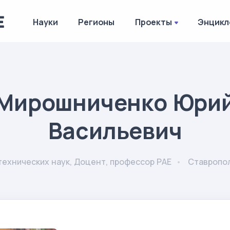
Науки
Регионы
Проекты
Энцикл
Мирошниченко Юри
Васильевич
технических наук, Доцент, профессор РАЕ
Ставропол