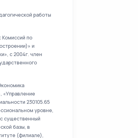
едагогической работы
 Комиссий по
остроении)» и
», с 2004г. член
сударственного
Экономика
, «Управление
иальности 230105.65
ессиональном уровне,
ес существенный
ской базы, в
итуте (филиале),