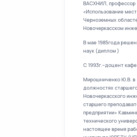
ВАСХНИЛ, профессор 
«Использование мест
Черноземных областе
Новочеркасском инже
В мае 1985года реше
наук (диплом )
С 1993г.–доцент кафе
Мирошниченко Ю.В. в 
должностях старшего
Новочеркасского инже
старшего преподават
предприятии» Кавмин
технического универс
настоящее время раб