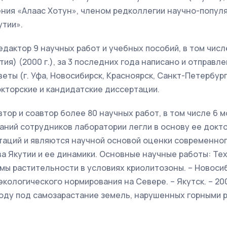
ния «Алаас Хотун», членом редколлегии научно-попул
утии».
дактор 9 научных работ и учебных пособий, в том числ
ия) (2000 г.), за 3 последних года написано и отправл
ты (г. Уфа, Новосибирск, Красноярск, Санкт-Петербург,
докторские и кандидатские диссертации.
тор и соавтор более 80 научных работ, в том числе 6 
ний сотрудников лаборатории легли в основу ее докто
таций и являются научной основой оценки современно
а Якутии и ее динамики. Основные научные работы: Те
ы растительности в условиях криолитозоны. – Новосиби
экологического нормирования на Севере. – Якутск. – 200
ду под самозарастание земель, нарушенных горными ра