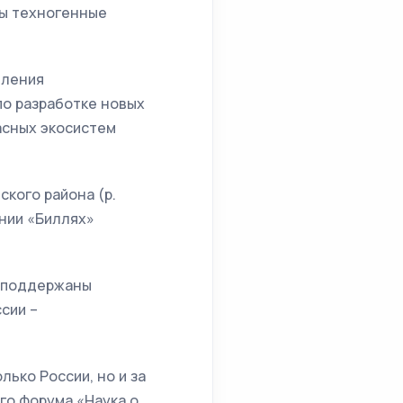
ны техногенные
еления
по разработке новых
асных экосистем
кого района (р.
нии «Биллях»
. поддержаны
сии –
ько России, но и за
го форума «Наука о