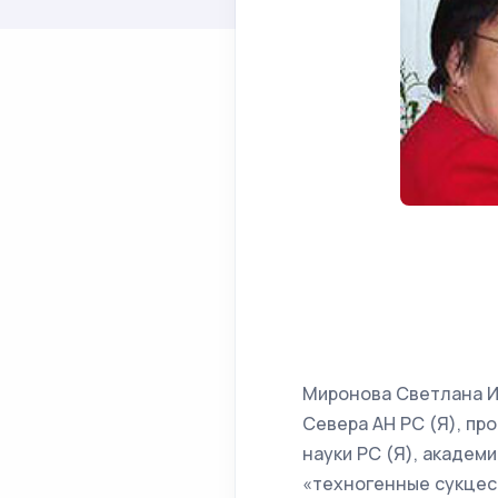
Миронова Светлана Ив
Севера АН РС (Я), пр
науки РС (Я), академ
«техногенные сукцес