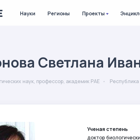
Науки
Регионы
Проекты
Энцикл
нова Светлана Ива
гических наук, профессор, академик РАЕ
Республика 
Ученая степень
доктор биологически