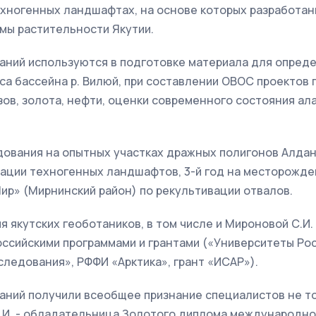
ехногенных ландшафтах, на основе которых разработа
мы растительности Якутии.
аний используются в подготовке материала для опред
са бассейна р. Вилюй, при составлении ОВОС проектов 
ов, золота, нефти, оценки современного состояния ал
дования на опытных участках дражных полигонов Алданс
зации техногенных ландшафтов, 3-й год на месторожде
Мир» (Мирнинский район) по рекультивации отвалов.
 якутских геоботаников, в том числе и Мироновой С.И
ссийскими программами и грантами («Университеты Рос
ледования», РФФИ «Арктика», грант «ИСАР»).
ний получили всеобщее признание специалистов не тол
.И. - обладательница Золотого диплома международно