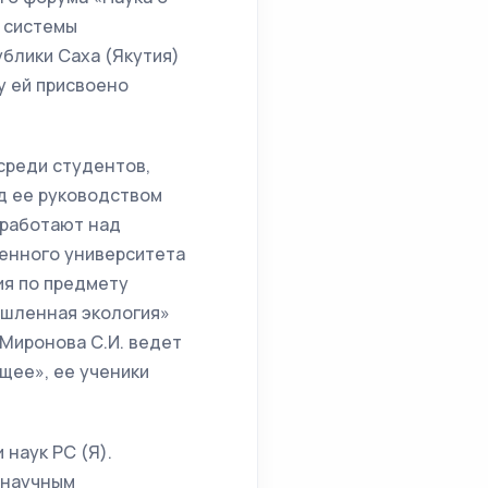
 системы
ублики Саха (Якутия)
у ей присвоено
среди студентов,
д ее руководством
 работают над
венного университета
ия по предмету
ышленная экология»
Миронова С.И. ведет
щее», ее ученики
 наук РС (Я).
 научным