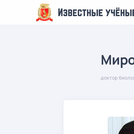
Миро
доктор биоло