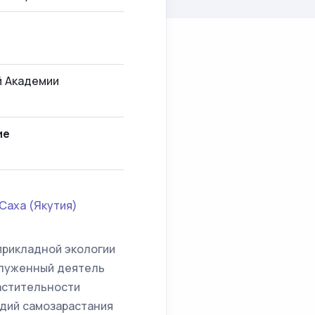
й Академии
ие
Саха (Якутия)
 прикладной экологии
служенный деятель
растительности
дий самозарастания