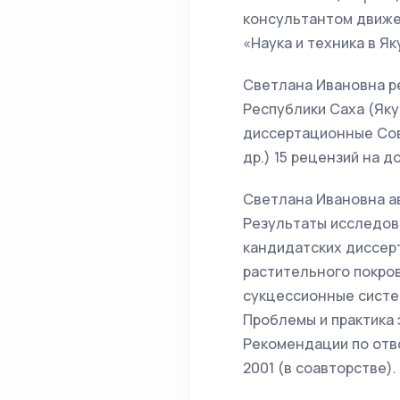
консультантом движе
«Наука и техника в Як
Светлана Ивановна ре
Республики Саха (Якут
диссертационные Сове
др.) 15 рецензий на 
Светлана Ивановна ав
Результаты исследова
кандидатских диссер
растительного покров
сукцессионные систем
Проблемы и практика 
Рекомендации по отво
2001 (в соавторстве).