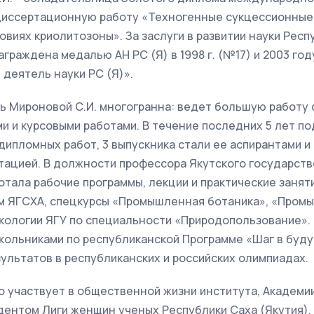
 диссертационную работу «Техногенные сукцессионные
овиях криолитозоны». За заслуги в развитии науки Респ
граждена медалью АН РС (Я) в 1998 г. (№17) и 2003 год
деятель науки РС (Я)».
ь Мироновой С.И. многогранна: ведет большую работу 
 и курсовыми работами. В течение последних 5 лет по
ипломных работ, 3 выпускника стали ее аспирантами и
тацией. В должности профессора Якутского государст
отала рабочие программы, лекции и практические занят
м ЯГСХА, спецкурсы «Промышленная ботаника», «Пром
кологии ЯГУ по специальности «Природопользование». 
кольниками по республиканской Программе «Шаг в буду
ультатов в республиканских и российских олимпиадах.
о участвует в общественной жизни института, Академии
дентом Лиги женщин ученых Республики Саха (Якутия),