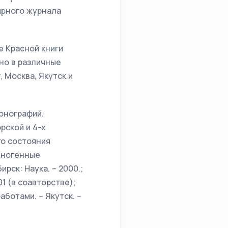
ярного журнала
е Красной книги
ено в различные
 Москва, Якутск и
монографий.
рской и 4-х
го состояния
хногенные
рск: Наука. – 2000.;
1 (в соавторстве);
ботами. – Якутск. –