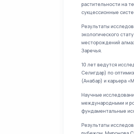
растительности на т
сукцессионные систе
Результаты исследов
экологического стату
месторождений алмаз
Заречья.
10 лет ведутся иссле
Селигдар) по оптими
(Анабар) и карьера «
Научные исследования
международными и ро
фундаментальные исс
Результаты исследова
рубежом. Миронова С