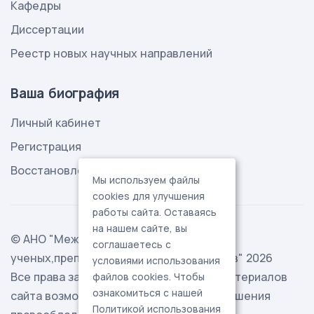
Кафедры
Диссертации
Реестр новых научных направлений
Ваша биография
Личный кабинет
Регистрация
Восстановление пароля
Мы используем файлы
cookies для улучшения
работы сайта. Оставаясь
на нашем сайте, вы
© АНО "Международная ассоциация
соглашаетесь с
ученых,преподавателей и специалистов" 2026
условиями использования
Все права защищены. Использование материалов
файлов cookies. Чтобы
ознакомиться с нашей
сайта возможно исключительно с разрешения
Политикой использования