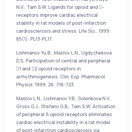
N.V., Tam S.W. Ligands for opioid and -
receptors improve cardiac electrical
stability in rat models of post-infarction
cardiosclerosis and stress. Life Sci., 1999;
65(1): PL13-PL17.
Lishmanov Yu.B., Maslov L.N., Ugdyzhekova
D.S. Participation of central and peripheral
1 and 2 opioid receptors in
arrhythmogenesis. Clin. Exp. Pharmacol.
Physiol. 1999; 26: 716-723.
Maslov L.N., Lishmanov Y.B., Solenkova N.V.,
Gross G.J., Stefano G.B., Tam S.W. Activation
of peripheral δ opioid receptors eliminates
cardiac electrical instability in a rat model
of post-infarction cardiosclerosis via