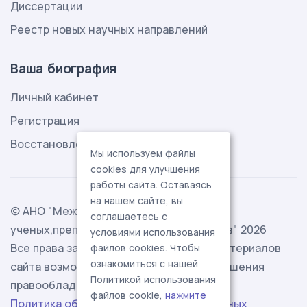
Диссертации
Реестр новых научных направлений
Ваша биография
Личный кабинет
Регистрация
Восстановление пароля
Мы используем файлы
cookies для улучшения
работы сайта. Оставаясь
на нашем сайте, вы
© АНО "Международная ассоциация
соглашаетесь с
ученых,преподавателей и специалистов" 2026
условиями использования
Все права защищены. Использование материалов
файлов cookies. Чтобы
ознакомиться с нашей
сайта возможно исключительно с разрешения
Политикой использования
правообладателя.
файлов cookie,
нажмите
Политика обработки персональных данных