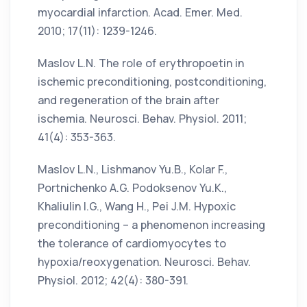
myocardial infarction. Acad. Emer. Med.
2010; 17(11): 1239-1246.
Maslov L.N. The role of erythropoetin in
ischemic preconditioning, postconditioning,
and regeneration of the brain after
ischemia. Neurosci. Behav. Physiol. 2011;
41(4): 353-363.
Maslov L.N., Lishmanov Yu.B., Kolar F.,
Portnichenko A.G. Podoksenov Yu.K.,
Khaliulin I.G., Wang H., Pei J.M. Hypoxic
preconditioning – a phenomenon increasing
the tolerance of cardiomyocytes to
hypoxia/reoxygenation. Neurosci. Behav.
Physiol. 2012; 42(4): 380-391.