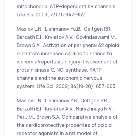
mitochondrial ATP-dependent K+ channels.
Life Sci. 2003; 73(7): 947-952.
Maslov L.N., Lishmanov Yu.B., Oeltgen P.R.,
Barzakh E.I., Krylatov A.V., Govindaswami M.,
Brown S.A.. Activation of peripheral δ2 opioid
receptors increases cardiac tolerance to
ischemia/reperfusion injury: Involvement of
protein kinase C, NO-synthase, KATP
channels and the autonomic nervous
system. Life Sci. 2009; 84(19-20): 657-663.
Maslov L.N., Lishmanov Y.B., Oeltgen P.R.,
Barzakh E.I., Krylatov A.V., Naryzhnaya N.V.,
Pei J.M., Brown S.A. Comparative analysis of
the cardioprotective properties of opioid
receptor agonists in a rat model of