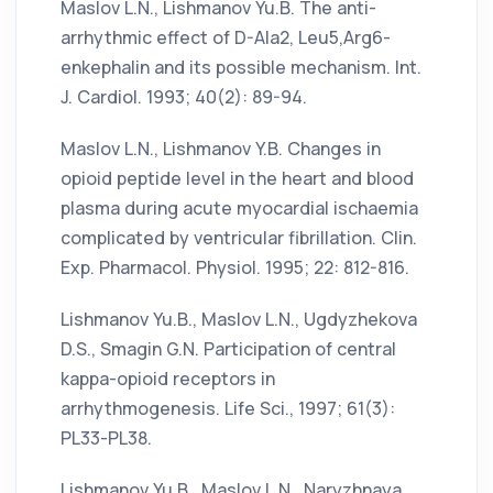
Maslov L.N., Lishmanov Yu.B. The anti-
arrhythmic effect of D-Ala2, Leu5,Arg6-
enkephalin and its possible mechanism. Int.
J. Cardiol. 1993; 40(2): 89-94.
Maslov L.N., Lishmanov Y.B. Changes in
opioid peptide level in the heart and blood
plasma during acute myocardial ischaemia
complicated by ventricular fibrillation. Clin.
Exp. Pharmacol. Physiol. 1995; 22: 812-816.
Lishmanov Yu.B., Maslov L.N., Ugdyzhekova
D.S., Smagin G.N. Participation of central
kappa-opioid receptors in
arrhythmogenesis. Life Sci., 1997; 61(3):
PL33-PL38.
Lishmanov Yu.B., Maslov L.N., Naryzhnaya