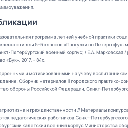
заимоуважения.
бликации
бразовательная программа летней учебной практики соц
вленности для 5–6 классов «Прогулки по Петергофу»: 
нкт-Петербургский военный корпус; / Е.А. Марковская / ре
о «Бук», 2017. - 84с.
даренными и мотивированными на учебу воспитанниками
дение. Сборник материалов II городского практико-о
ство обороны Российской Федерации, Санкт-Петербургс
атриотизма и гражданственности // Материалы конкурса
оток педагогических работников Санкт-Петербургского
ербургский кадетский военный корпус Министерства об