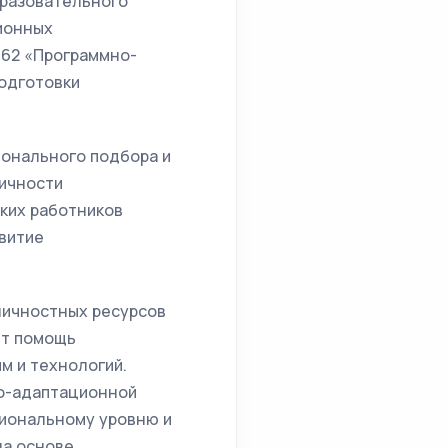
бразовательного
ионных
662 «Программно-
одготовки
ионального подбора и
личности
ких работников
звитие
личностных ресурсов
ет помощь
м и технологий.
но-адаптационной
сиональному уровню и
а основе