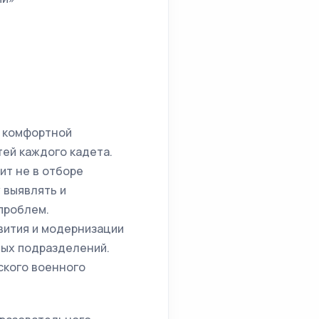
е комфортной
ей каждого кадета.
ит не в отборе
 выявлять и
проблем.
звития и модернизации
ных подразделений.
ского военного