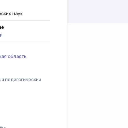
ских наук
ие
ки
кая область
й педагогический
ии»