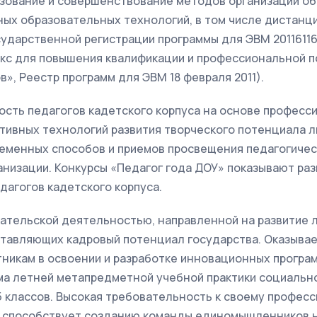
зование и совершенствование методов организации о
ных образовательных технологий, в том числе дистанц
сударственной регистрации программы для ЭВМ 2011611
кс для повышения квалификации и профессиональной п
в», Реестр программ для ЭВМ 18 февраля 2011).
ость педагогов кадетского корпуса на основе професс
тивных технологий развития творческого потенциала 
ременных способов и приемов просвещения педагогичес
низации. Конкурсы «Педагог года ДОУ» показывают ра
дагогов кадетского корпуса.
ательской деятельностью, направленной на развитие 
ставляющих кадровый потенциал государства. Оказыва
никам в освоении и разработке инновационных програм
ма летней метапредметной учебной практики социаль
5 классов. Высокая требовательность к своему профес
 способствует созданию команды единомышленников н