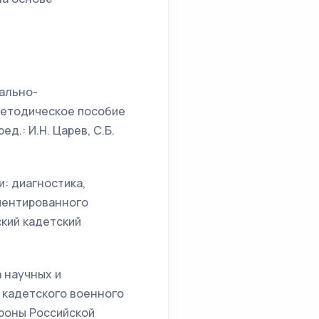
иально-
методическое пособие
д.: И.Н. Царев, С.Б.
: диагностика,
риентированного
кий кадетский
 научных и
 кадетского военного
ороны Российской