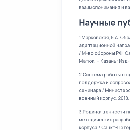
взаимопонимания и в
Научные пу
1.Марковская, Е.А. О
адаптационной напра
/ М-во обороны РФ, Са
Матюк. – Казань: Изд-в
2.Система работы с о
поддержка и сопровож
семинара / Министер
военный корпус. 2018.
3.Родина: ценности п
методических разраб
корпуса / Санкт-Пет