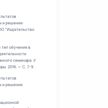
ультатов
ы и решения:
 ООО "Издательство
 тип обучения в
 деятельности
нного семинара. //
ры, 2016. — С. 7-9.
ультатов
ы и решения.
вационной