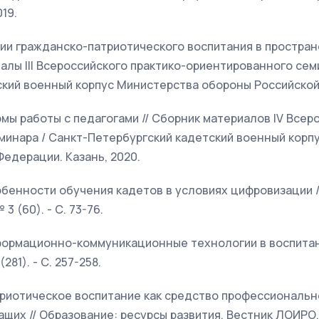
19.
ии гражданско-патриотического воспитания в простран
иалы III Всероссийского практико-ориентированного сем
ский военный корпус Министерства обороны Российской
ы работы с педагогами // Сборник материалов IV Всеро
минара / Санкт-Петербургский кадетский военный корп
едерации. Казань, 2020.
собенности обучения кадетов в условиях цифровизации /
3 (60). - С. 73-76.
нформационно-коммуникационные технологии в воспитан
(281). - С. 257-258.
атриотическое воспитание как средство профессиональ
х // Образование: ресурсы развития. Вестник ЛОИРО. - 2