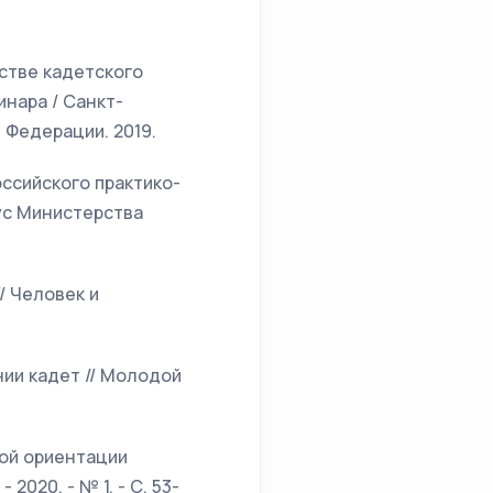
стве кадетского
инара / Санкт-
 Федерации. 2019.
ссийского практико-
ус Министерства
/ Человек и
ии кадет // Молодой
ной ориентации
020. - № 1. - С. 53-