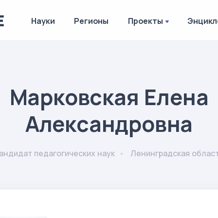
Науки
Регионы
Проекты
Энцикл
Марковская Елена
Александровна
андидат педагогических наук
Ленинградская облас