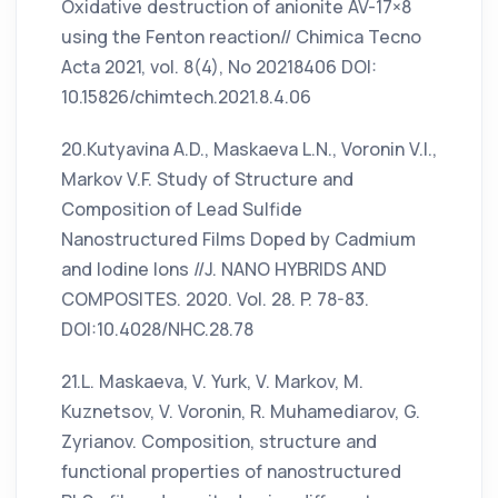
Oxidative destruction of anionite AV-17×8
using the Fenton reaction// Chimica Tecno
Acta 2021, vol. 8(4), No 20218406 DOI:
10.15826/chimtech.2021.8.4.06
20.Kutyavina A.D., Maskaeva L.N., Voronin V.I.,
Markov V.F. Study of Structure and
Composition of Lead Sulfide
Nanostructured Films Doped by Cadmium
and Iodine Ions //J. NANO HYBRIDS AND
COMPOSITES. 2020. Vol. 28. P. 78-83.
DOI:10.4028/NHC.28.78
21.L. Maskaeva, V. Yurk, V. Markov, M.
Kuznetsov, V. Voronin, R. Muhamediarov, G.
Zyrianov. Composition, structure and
functional properties of nanostructured