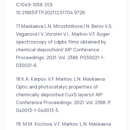
С.1049-1058. DOI
10.21883/FTP.2021.12.51704.9726
17.Maskaeva L.N. Miroshnikova I.N. Belov V.S,
Vaganova I.V.,Voronin V.I., Markov V.F. Auger
spectroscopy of cdpbs films obtained by
chemical deposition// AIP Conference
Proceedings. 2021. Vol. 2388. P.030021-1-
030021-6.
18.K.A. Karpov, V.F. Markov, L.N. Maskaeva
Optic and photocatalyc properties of
chemically deposited CuxS layers// AIP
Conference Proceedings. 2021. Vol. 2388. P.
040013-1-040013-5.
19. M.M. Kozlova, V.F. Markov, L.N. Maskaeva