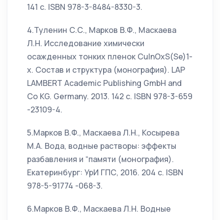
141 с. ISBN 978-3-8484-8330-3.
4.Туленин С.С., Марков В.Ф., Маскаева
Л.Н. Исследование химически
осажденных тонких пленок CuInOxS(Se)1-
x. Состав и структура (монография). LAP
LAMBERT Academic Publishing GmbH and
Co KG. Germany. 2013. 142 с. ISBN 978-3-659
-23109-4.
5.Марков В.Ф., Маскаева Л.Н., Косырева
М.А. Вода, водные растворы: эффекты
разбавления и “памяти (монография).
Екатеринбург: УрИ ГПС, 2016. 204 с. ISBN
978-5-91774 -068-3.
6.Марков В.Ф., Маскаева Л.Н. Водные