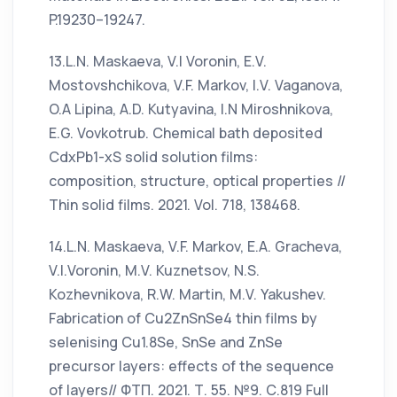
P.19230–19247.
13.L.N. Maskaeva, V.I Voronin, E.V.
Mostovshchikova, V.F. Markov, I.V. Vaganova,
O.A Lipina, A.D. Kutyavina, I.N Miroshnikova,
E.G. Vovkotrub. Chemical bath deposited
CdxPb1-xS solid solution films:
composition, structure, optical properties //
Thin solid films. 2021. Vol. 718, 138468.
14.L.N. Maskaeva, V.F. Markov, E.A. Gracheva,
V.I.Voronin, M.V. Kuznetsov, N.S.
Kozhevnikova, R.W. Martin, M.V. Yakushev.
Fabrication of Cu2ZnSnSe4 thin films by
selenising Cu1.8Se, SnSe and ZnSe
precursor layers: effects of the sequence
of layers// ФТП. 2021. Т. 55. №9. С.819 Full