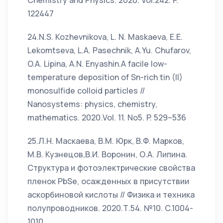
Chemistry and Physics. 2020. Vol.242. P.
122447
24.N.S. Kozhevnikova, L. N. Maskaeva, E.E.
Lekomtseva, L.A. Pasechnik, A.Yu. Chufarov,
O.A. Lipina, A.N. Enyashin.A facile low-
temperature deposition of Sn-rich tin (II)
monosulfide colloid particles //
Nanosystems: physics, chemistry,
mathematics. 2020.Vol. 11. No5. P. 529–536
25.Л.Н. Маскаева, В.М. Юрк, В.Ф. Марков,
М.В. Кузнецов,В.И. Воронин, О.А. Липина.
Структура и фотоэлектрические свойства
пленок PbSe, осажденных в присутствии
аскорбиновой кислоты // Физика и техника
полупроводников. 2020.Т.54. №10. С.1004-
1010.