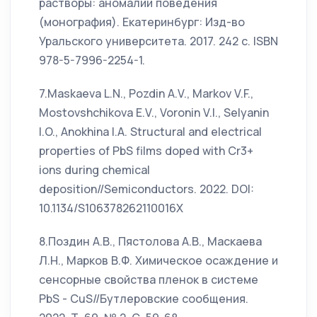
растворы: аномалии поведения
(монография). Екатеринбург: Изд-во
Уральского университета. 2017. 242 с. ISBN
978-5-7996-2254-1.
7.Maskaeva L.N., Pozdin A.V., Markov V.F.,
Mostovshchikova E.V., Voronin V.I., Selyanin
I.O., Anokhina I.A. Structural and electrical
properties of PbS films doped with Cr3+
ions during chemical
deposition//Semiconductors. 2022. DOI:
10.1134/S106378262110016X
8.Поздин А.В., Пястолова А.В., Маскаева
Л.Н., Марков В.Ф. Химическое осаждение и
сенсорные свойства пленок в системе
PbS - СuS//Бутлеровские сообщения.