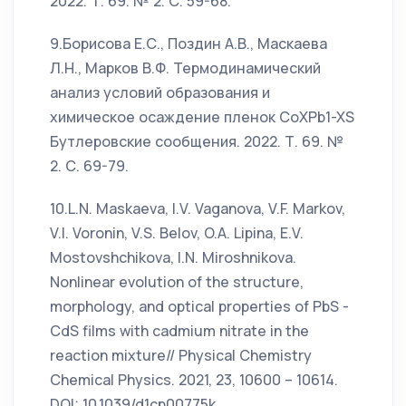
2022. Т. 69. № 2. С. 59-68.
9.Борисова Е.С., Поздин А.В., Маскаева
Л.Н., Марков В.Ф. Термодинамический
анализ условий образования и
химическое осаждение пленок СoXPb1-XS
Бутлеровские сообщения. 2022. Т. 69. №
2. С. 69-79.
10.L.N. Maskaeva, I.V. Vaganova, V.F. Markov,
V.I. Voronin, V.S. Belov, O.A. Lipina, E.V.
Mostovshchikova, I.N. Miroshnikova.
Nonlinear evolution of the structure,
morphology, and optical properties of PbS -
CdS films with cadmium nitrate in the
reaction mixture// Physical Chemistry
Chemical Physics. 2021, 23, 10600 – 10614.
DOI: 10.1039/d1cp00775k