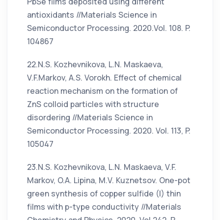
PbSe films deposited using different
antioxidants //Materials Science in
Semiconductor Processing. 2020.Vol. 108. P.
104867
22.N.S. Kozhevnikova, L.N. Maskaeva,
V.F.Markov, A.S. Vorokh. Effect of chemical
reaction mechanism on the formation of
ZnS colloid particles with structure
disordering //Materials Science in
Semiconductor Processing. 2020. Vol. 113, P.
105047
23.N.S. Kozhevnikova, L.N. Maskaeva, V.F.
Markov, O.А. Lipina, M.V. Kuznetsov. One-pot
green synthesis of copper sulfide (I) thin
films with p-type conductivity //Materials