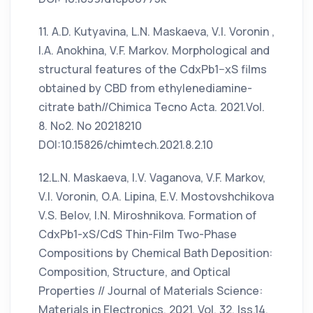
11. A.D. Kutyavina, L.N. Maskaeva, V.I. Voronin ,
I.A. Anokhina, V.F. Markov. Morphological and
structural features of the CdxPb1−xS films
obtained by CBD from ethylenediamine-
citrate bath//Chimica Tecno Acta. 2021.Vol.
8. No2. No 20218210
DOI:10.15826/chimtech.2021.8.2.10
12.L.N. Maskaeva, I.V. Vaganova, V.F. Markov,
V.I. Voronin, O.A. Lipina, E.V. Mostovshchikova
V.S. Belov, I.N. Miroshnikova. Formation of
CdxPb1-xS/CdS Thin-Film Two-Phase
Compositions by Chemical Bath Deposition:
Composition, Structure, and Optical
Properties // Journal of Materials Science:
Materials in Electronics. 2021. Vol. 32, Iss.14.