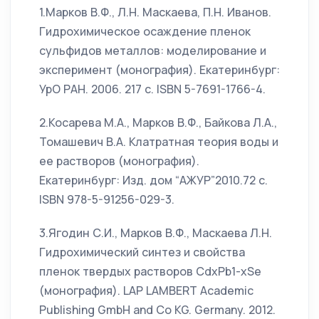
1.Марков В.Ф., Л.Н. Маскаева, П.Н. Иванов.
Гидрохимическое осаждение пленок
сульфидов металлов: моделирование и
эксперимент (монография). Екатеринбург:
УрО РАН. 2006. 217 с. ISBN 5-7691-1766-4.
2.Косарева М.А., Марков В.Ф., Байкова Л.А.,
Томашевич В.А. Клатратная теория воды и
ее растворов (монография).
Екатеринбург: Изд. дом “АЖУР”2010.72 с.
ISBN 978-5-91256-029-3.
3.Ягодин С.И., Марков В.Ф., Маскаева Л.Н.
Гидрохимический синтез и свойства
пленок твердых растворов CdxPb1-xSe
(монография). LAP LAMBERT Academic
Publishing GmbH and Co KG. Germany. 2012.