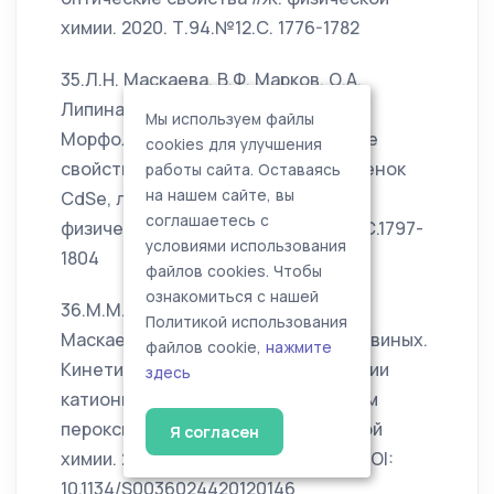
химии. 2020. Т.94.№12.С. 1776-1782
35.Л.Н. Маскаева, В.Ф. Марков, О.А.
Липина, А.В. Поздин, И.А. Анохина.
Мы используем файлы
Морфология, структура, оптические
cookies для улучшения
свойства нанокристаллических пленок
работы сайта. Оставаясь
на нашем сайте, вы
CdSe, легированных медью //Ж.
соглашаетесь с
физической химии. 2020. Т.94.№12.С.1797-
условиями использования
1804
файлов cookies. Чтобы
ознакомиться с нашей
36.М.М. Козлова, В.Ф. Марков, Л.Н.
Политикой использования
Маскаева,М.И. Смольников, С.Д. Савиных.
файлов cookie,
нажмите
Кинетика окислительной деструкции
здесь
катионита КУ-2×8 с использованием
пероксида водорода//Ж. физической
Я согласен
химии. 2020. Т.94.№12.С.1805-1813. DOI:
10.1134/S0036024420120146