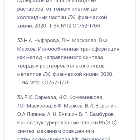
сульфидов металлов из водных
растворов: от тонких пленок до
коллоидных частиц //Ж. физической
химии. 2020. Т.94.№12.С.1752-1766
33.Н.А. Чуфарова, Л.Н. Маскаева, В.Ф.
Марков. Ионоообменная трансформация
как метод направленного синтеза
твердых растворов халькогенидов
металлов //Ж. физической химии. 2020.
Т.94.№12. С.1767-1775
34.Р.Х. Сарыева, Н.С. Кожевникова,
Л.Н.Маскаева, В.Ф. Марков, В.И. Воронин,
О.А.Липина, А. Н. Еняшин,В. Г. Бамбуров.
Наноструктурированные пленки Pb(S,O):
синтез, механизм осаждения и
оптические свойства //Ж. физической