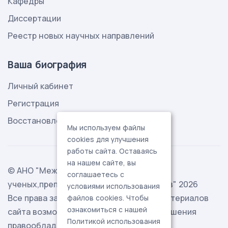
Кафедры
Диссертации
Реестр новых научных направлений
Ваша биография
Личный кабинет
Регистрация
Восстановление пароля
Мы используем файлы
cookies для улучшения
работы сайта. Оставаясь
на нашем сайте, вы
© АНО "Международная ассоциация
соглашаетесь с
ученых,преподавателей и специалистов" 2026
условиями использования
Все права защищены. Использование материалов
файлов cookies. Чтобы
ознакомиться с нашей
сайта возможно исключительно с разрешения
Политикой использования
правообладателя.